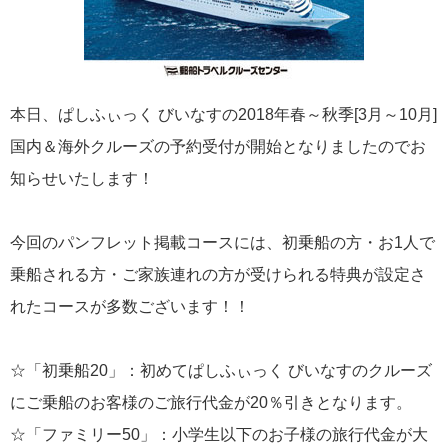
飛鳥II 小山薫堂×飛鳥II～洋上の大人の文化祭～本日発売です
本日、ぱしふぃっく びいなすの2018年春～秋季[3月～10月]
国内＆海外クルーズの予約受付が開始となりましたのでお
2026年01月30日
知らせいたします！
飛鳥II シンガポール寄港中です！
今回のパンフレット掲載コースには、初乗船の方・お1人で
カテゴリーリスト
乗船される方・ご家族連れの方が受けられる特典が設定さ
ねずみ君のつぶやき♪
416
れたコースが多数ございます！！
飛鳥II
385
☆「初乗船20」：初めてぱしふぃっく びいなすのクルーズ
世界一周クルーズ
にご乗船のお客様のご旅行代金が20％引きとなります。
9
☆「ファミリー50」：小学生以下のお子様の旅行代金が大
飛鳥II 2018年世界一周クルーズ
1