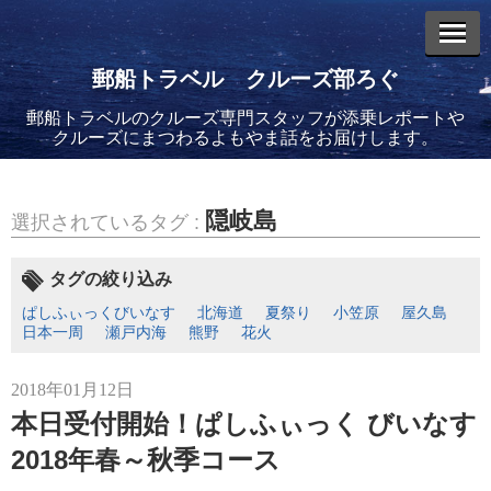
郵船トラベル クルーズ部ろぐ
郵船トラベルのクルーズ専門スタッフが添乗レポートや
エントリーリスト
クルーズにまつわるよもやま話をお届けします。
隠岐島
選択されているタグ :
2026年08月06日
タグの絞り込み
バイキング・エデンに乗船してきました！(2)
ぱしふぃっくびいなす
北海道
夏祭り
小笠原
屋久島
日本一周
瀬戸内海
熊野
花火
2018年01月12日
本日受付開始！ぱしふぃっく びいなす
2018年春～秋季コース
2026年08月05日
バイキング・エデンに乗船してきました！(1)