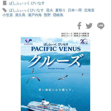
ぱしふぃっく びいなす
ぱしふぃっくびいなす
花火
夏祭り
日本一周
北海道
小笠原
屋久島
瀬戸内海
熊野
隠岐島
2026年02月19日
飛鳥II アジアグランドクルーズおかえりなさい！
2026年02月16日
飛鳥II 2027年オセアニアグランドクルーズ発表！
2026年02月04日