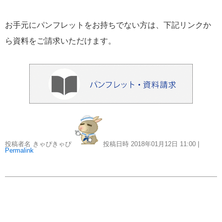
おすすめ情報
53
お手元にパンフレットをお持ちでない方は、下記リンクか
飛鳥Ⅲ
45
ら資料をご請求いただけます。
キュナード
41
添乗レポート
40
日本のいいとこ
33
ロイヤル・カリビアン・クルーズ
30
投稿者名 きゃぴきゃぴ
投稿日時 2018年01月12日
11:00
|
Permalink
海外クルーズプランナーのつぶやき
25
横浜通信
23