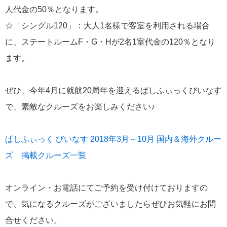
人代金の50％となります。
にっぽん丸
219
☆「シングル120」：大人1名様で客室を利用される場合
初夏の日本一周
23
に、ステートルームF・G・Hが2名1室代金の120％となり
コースご案内
7
ます。
ぱしふぃっく びいなす
128
ぜひ、今年4月に就航20周年を迎えるぱしふぃっくびいなす
ぱしふぃっくびいなすチャーター
16
で、素敵なクルーズをお楽しみください♪
プリンセス・クルーズ
110
ぱしふぃっく びいなす 2018年3月～10月 国内＆海外クルー
現地情報
74
ズ 掲載クルーズ一覧
クリスタル・クルーズ
65
オンライン・お電話にてご予約を受け付けておりますの
で、気になるクルーズがございましたらぜひお気軽にお問
お知らせ
59
合せください。