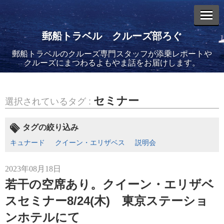
郵船トラベル クルーズ部ろぐ
郵船トラベルのクルーズ専門スタッフが添乗レポートや
エントリーリスト
クルーズにまつわるよもやま話をお届けします。
セミナー
選択されているタグ :
2026年08月06日
タグの絞り込み
バイキング・エデンに乗船してきました！(2)
キュナード
クイーン・エリザベス
説明会
2023年08月18日
若干の空席あり。クイーン・エリザベ
スセミナー8/24(木) 東京ステーショ
2026年08月05日
ンホテルにて
バイキング・エデンに乗船してきました！(1)