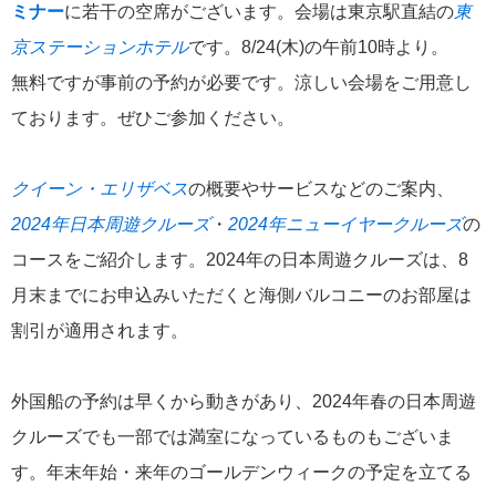
ミナー
に若干の空席がございます。会場は東京駅直結の
東
飛鳥II 小山薫堂×飛鳥II～洋上の大人の文化祭～本日発売です
京ステーションホテル
です。8/24(木)の午前10時より。
無料ですが事前の予約が必要です。涼しい会場をご用意し
ております。ぜひご参加ください。
2026年01月30日
クイーン・エリザベス
の概要やサービスなどのご案内、
飛鳥II シンガポール寄港中です！
2024年日本周遊クルーズ
・
2024年ニューイヤークルーズ
の
コースをご紹介します。2024年の日本周遊クルーズは、8
カテゴリーリスト
月末までにお申込みいただくと海側バルコニーのお部屋は
割引が適用されます。
ねずみ君のつぶやき♪
416
飛鳥II
385
外国船の予約は早くから動きがあり、2024年春の日本周遊
クルーズでも一部では満室になっているものもございま
世界一周クルーズ
9
す。年末年始・来年のゴールデンウィークの予定を立てる
飛鳥II 2018年世界一周クルーズ
1