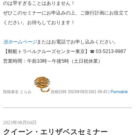
のは早すぎることはありません！
にっぽん丸
219
ぜひこのセミナーにお申込みの上、ご旅行計画にお役立て
ください。お待ちしております！
初夏の日本一周
23
コースご案内
7
当ホームページ
またはお電話でお申し込みください。
ぱしふぃっく びいなす
128
【郵船トラベルクルーズセンター東京】☎ 03-5213-9987
ぱしふぃっくびいなすチャーター
16
営業時間：午前10時～午後5時（土日祝休業）
プリンセス・クルーズ
110
現地情報
74
投稿者名 とらお
投稿日時 2023年08月18日
09:43
|
Permalink
クリスタル・クルーズ
65
お知らせ
2023年08月04日
59
クイーン・エリザベスセミナー