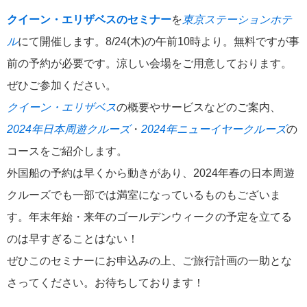
港の風景
19
クイーン・エリザベスのセミナー
を
東京ステーションホテ
MITSUI OCEAN FUJI
ル
にて開催します。8/24(木)の午前10時より。無料ですが事
15
前の予約が必要です。涼しい会場をご用意しております。
クルーズ関連番組
13
ぜひご参加ください。
クイーン・エリザベス
の概要やサービスなどのご案内、
神戸通信
10
2024年日本周遊クルーズ
・
2024年ニューイヤークルーズ
の
コースをご紹介します。
名古屋通信
9
外国船の予約は早くから動きがあり、2024年春の日本周遊
ニュースリリース
8
クルーズでも一部では満室になっているものもございま
す。年末年始・来年のゴールデンウィークの予定を立てる
ふじ丸
6
のは早すぎることはない！
ぜひこのセミナーにお申込みの上、ご旅行計画の一助とな
ディズニークルーズ
6
さってください。お待ちしております！
オーシャニア・クルーズ
6