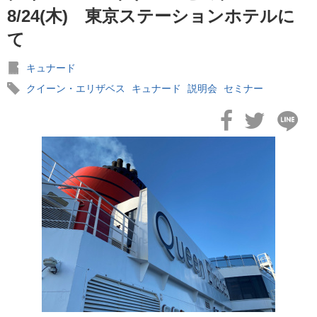
おすすめ情報
53
8/24(木) 東京ステーションホテルに
て
飛鳥Ⅲ
45
キュナード
キュナード
41
クイーン・エリザベス
キュナード
説明会
セミナー
添乗レポート
40
日本のいいとこ
33
ロイヤル・カリビアン・クルーズ
30
海外クルーズプランナーのつぶやき
25
横浜通信
23