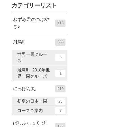
カテゴリーリスト
ねずみ君のつぶや
416
き♪
飛鳥II
385
世界一周クルー
9
ズ
飛鳥II 2018年世
1
界一周クルーズ
にっぽん丸
219
初夏の日本一周
23
コースご案内
7
ぱしふぃっく び
128