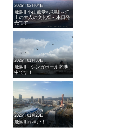
2026年02月04日
飛鳥II 小山薫堂×飛鳥II～洋
上の大人の文化祭～本日発
売です
2026年01月30日
飛鳥II シンガポール寄港
中です！
2026年01月23日
飛鳥II in 神戸！