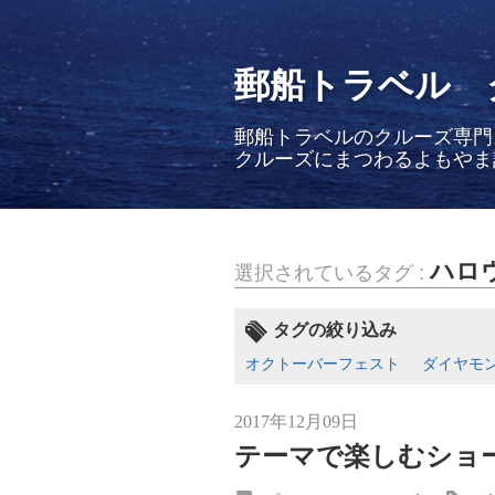
郵船トラベル 
郵船トラベルのクルーズ専門
クルーズにまつわるよもやま
ハロ
選択されているタグ :
タグの絞り込み
オクトーバーフェスト
ダイヤモ
2017年12月09日
テーマで楽しむショ