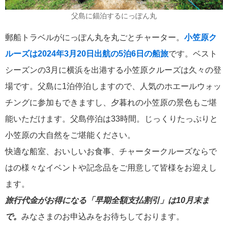
港の風景
19
父島に錨泊するにっぽん丸
MITSUI OCEAN FUJI
15
郵船トラベルがにっぽん丸を丸ごとチャーター。
小笠原ク
ルーズは2024年3月20日出航の5泊6日の船旅
です。ベスト
クルーズ関連番組
13
シーズンの3月に横浜を出港する小笠原クルーズは久々の登
神戸通信
場です。父島に1泊停泊しますので、人気のホエールウォッ
10
チングに参加もできますし、夕暮れの小笠原の景色もご堪
名古屋通信
9
能いただけます。父島停泊は33時間。じっくりたっぷりと
小笠原の大自然をご堪能ください。
ニュースリリース
8
快適な船室、おいしいお食事、チャータークルーズならで
はの様々なイベントや記念品をご用意して皆様をお迎えし
ふじ丸
6
ます。
ディズニークルーズ
6
旅行代金がお得になる「早期全額支払割引」は10月末ま
で。
みなさまのお申込みをお待ちしております。
オーシャニア・クルーズ
6