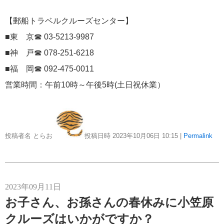
【郵船トラベルクルーズセンター】
冒険クルーズ
6
■東 京☎ 03-5213-9987
還暦ピアニストのひとりごと
■神 戸☎ 078-251-6218
6
■福 岡☎ 092-475-0011
バイキング・クルーズ
6
営業時間：午前10時～午後5時(土日祝休業）
ごんた君の遠吠え
5
ゴールデンウィーク
5
投稿者名 とらお
投稿日時 2023年10月06日
10:15
|
Permalink
お土産
4
2023年09月11日
ホーランドアメリカ
4
お子さん、お孫さんの春休みに小笠原
クルーズはいかがですか？
説明会
4