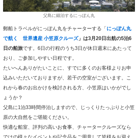
飛鳥II 小山薫堂×飛鳥II～洋上の大人の文化祭～本日発売です
父島に錨泊するにっぽん丸
郵船トラベルがにっぽん丸をチャーターする「
にっぽん丸
で航く 世界遺産 小笠原クルーズ
」は3月20日出航の5泊6
日の船旅
です。6日の行程のうち3日が休日週末にあたって
2026年01月30日
飛鳥II シンガポール寄港中です！
おり、ご参加しやすい日程です。
たいへんありがたいことに、すでに多くのお客様よりお申
カテゴリーリスト
込みいただいておりますが、若干の空室がございます。こ
れから春のお出かけを検討される方、小笠原はいかがでし
ねずみ君のつぶやき♪
416
ょうか？
父島に1泊33時間停泊しますので、じっくりたっぷりと小笠
飛鳥II
385
原の大自然をご堪能ください。
世界一周クルーズ
9
快適な船室、評判の高いお食事、チャータークルーズなら
飛鳥II 2018年世界一周クルーズ
1
ではの様々なイベントや記念品をご用意して皆様をお迎え