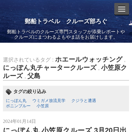
郵船トラベル クルーズ部ろぐ
郵船トラベルのクルーズ専門スタッフが添乗レポートや
エントリーリスト
クルーズにまつわるよもやま話をお届けします。
ホエールウォッチング
選択されているタグ :
,
にっぽん丸チャータークルーズ
小笠原ク
,
ルーズ
父島
2026年08月06日
,
バイキング・エデンに乗船してきました！(2)
タグの絞り込み
にっぽん丸
ウミガメ放流見学
クジラと遭遇
ボニンブルー
小笠原
2024年01月14日
2026年08月05日
バイキング・エデンに乗船してきました！(1)
にっぽん丸 小笠原クルーズ 3月20日出