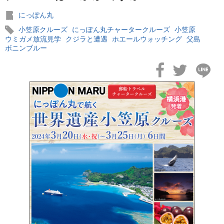
にっぽん丸
MITSUI OCEAN CRUISES
4
小笠原クルーズ
にっぽん丸チャータークルーズ
小笠原
ウミガメ放流見学
クジラと遭遇
ホエールウォッチング
父島
ボニンブルー
シルバーシー・クルーズ
2
リバークルーズ
2
海の街を歩く
2
ノルウェージャン・クルーズ
2
コスタ・クルーズ
1
セレブリティ・クルーズ
1
スーパースターヴァーゴ
1