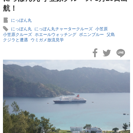
航！
にっぽん丸
にっぽん丸
にっぽん丸チャータークルーズ
小笠原
小笠原クルーズ
ホエールウォッチング
ボニンブルー
父島
2026年02月19日
クジラと遭遇
ウミガメ放流見学
飛鳥II アジアグランドクルーズおかえりなさい！
2026年02月16日
飛鳥II 2027年オセアニアグランドクルーズ発表！
2026年02月04日