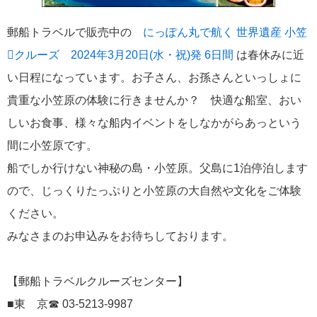
ポール・ゴーギャン・クルーズ
1
郵船トラベルで販売中の
にっぽん丸で航く 世界遺産 小笠
クルーズ 2024年3月20日(水・祝)発 6日間
は春休みに近
チャータークルーズ
1
い日程になっています。お子さん、お孫さんといっしょに
貴重な小笠原の体験に行きませんか？ 快適な船室、おい
寄港地での過ごし方
1
しいお食事、様々な船内イベントをしなかがらあっという
シーボーン・クルーズ
1
間に小笠原です。
船でしか行けない神秘の島・小笠原。父島に1泊停泊します
ガンツウ
1
ので、じっくりたっぷりと小笠原の大自然や文化をご体験
ください。
ニューイヤークルーズ
1
みなさまのお申込みをお待ちしております。
リンク集
【郵船トラベルクルーズセンター】
クルーズ TOP
■東 京☎ 03-5213-9987