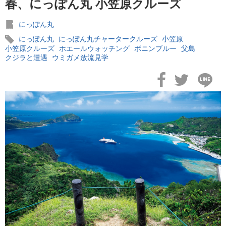
春、にっぽん丸 小笠原クルーズ
おすすめ情報
53
にっぽん丸
飛鳥Ⅲ
45
にっぽん丸
にっぽん丸チャータークルーズ
小笠原
小笠原クルーズ
ホエールウォッチング
ボニンブルー
父島
クジラと遭遇
ウミガメ放流見学
キュナード
41
添乗レポート
40
日本のいいとこ
33
ロイヤル・カリビアン・クルーズ
30
海外クルーズプランナーのつぶやき
25
横浜通信
23