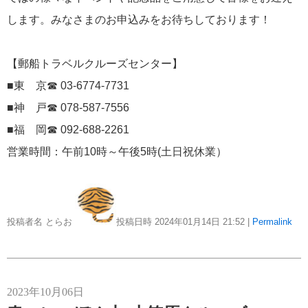
します。みなさまのお申込みをお待ちしております！
にっぽん丸
219
初夏の日本一周
23
【郵船トラベルクルーズセンター】
コースご案内
7
■東 京☎ 03-6774-7731
ぱしふぃっく びいなす
128
■神 戸☎ 078-587-7556
■福 岡☎ 092-688-2261
ぱしふぃっくびいなすチャーター
16
営業時間：午前10時～午後5時(土日祝休業）
プリンセス・クルーズ
110
現地情報
74
投稿者名 とらお
投稿日時 2024年01月14日
21:52
|
Permalink
クリスタル・クルーズ
65
お知らせ
59
2023年10月06日