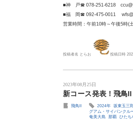
■神 戸☎ 078-251-6218 ccu@yt
■福 岡☎ 092-475-0011 wfs@yt
営業時間：午前10時～午後5時(
投稿者名 とらお
投稿日時 20
2023年08月25日
新コース発表！飛鳥II 
飛鳥II
2024年
坂東玉三
グアム・サイパンクル
奄美大島
那覇
ひたち