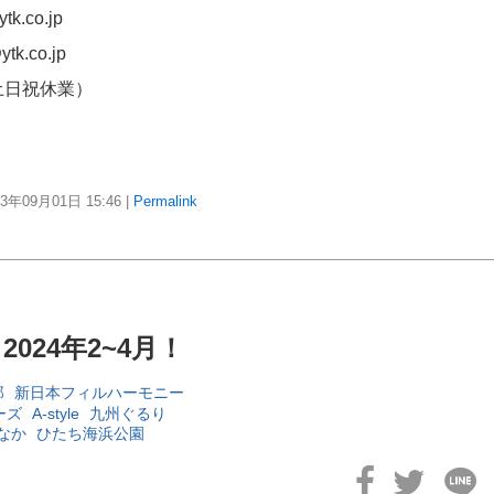
k.co.jp
k.co.jp
土日祝休業）
23年09月01日
15:46
|
Permalink
2024年2~4月！
郎
新日本フィルハーモニー
ーズ
A-style
九州ぐるり
なか
ひたち海浜公園