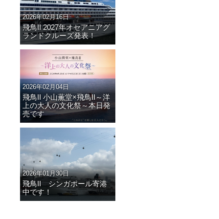
2026年02月16日
飛鳥II 2027年オセアニアグ
ランドクルーズ発表！
2026年02月04日
飛鳥II 小山薫堂×飛鳥II～洋
上の大人の文化祭～本日発
売です
2026年01月30日
飛鳥II シンガポール寄港
中です！