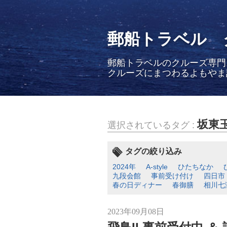
郵船トラベル 
郵船トラベルのクルーズ専門
クルーズにまつわるよもやま
坂東
選択されているタグ :
タグの絞り込み
2024年
A-style
ひたちなか
九段会館
事前受け付け
四日市
春の日ディナー
春御膳
相川七
2023年09月08日