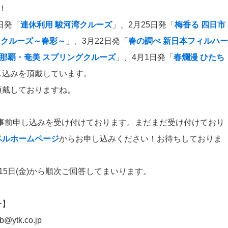
！
日発「
連休利用 駿河湾クルーズ
」、2月25日発「
梅香る 四日市
yle クルーズ～春彩～
」、3月22日発「
春の調べ 新日本フィルハー
那覇・奄美 スプリングクルーズ
」、4月1日発「
春爛漫 ひたち
し込みを頂戴しています。
頂戴しておりますね。
まで事前申し込みを受け付けております。まだまだ受け付けており
ベルホームページ
からお申し込みください！お待ちしておりま
15日(金)から順次ご回答してまいります。
ー】
@ytk.co.jp