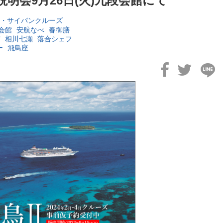
 説明会9月26日(火)九段会館にて
・サイパンクルーズ
会館
安航なべ
春御膳
市
相川七瀬
落合シェフ
ー
飛鳥座