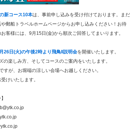
月の新コース10本
は、事前申し込みを受け付けております。まだ
話や郵船トラベルホームページからお申し込みください！お待
お客様には、9月15日(金)から順次ご回答してまいります。
9月26日(火)の午後2時より飛鳥II説明会
を開催いたします。
ーズの楽しみ方、そしてコースのご案内をいたします。
旬ですが、お堀端の涼しい会場へお越しください。
お受けいたします。
ー】
@ytk.co.jp
k.co.jp
k.co.jp