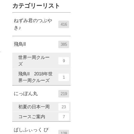
カテゴリーリスト
ねずみ君のつぶや
416
き♪
飛鳥II
385
世界一周クルー
9
ズ
飛鳥II 2018年世
1
界一周クルーズ
にっぽん丸
219
初夏の日本一周
23
コースご案内
7
ぱしふぃっく び
128