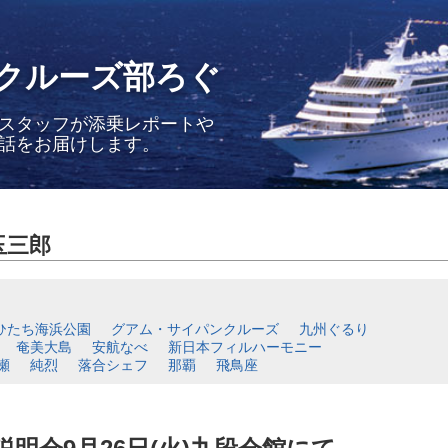
クルーズ部ろぐ
スタッフが添乗レポートや
話をお届けします。
玉三郎
ひたち海浜公園
グアム・サイパンクルーズ
九州ぐるり
奄美大島
安航なべ
新日本フィルハーモニー
瀬
純烈
落合シェフ
那覇
飛鳥座