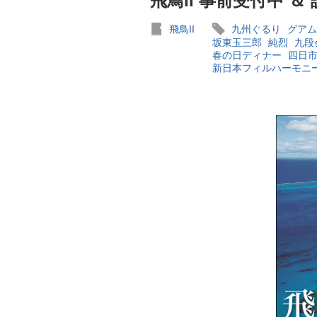
飛鳥II 事前受付中 ＆
飛鳥II
九州ぐるり
グアム
坂東玉三郎
純烈
九段
春の日ディナー
四日
新日本フィルハーモニ