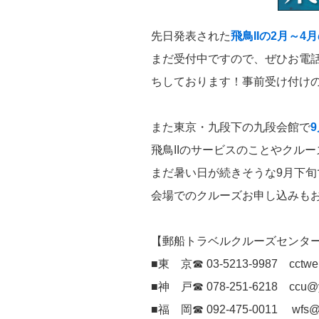
先日発表された
飛鳥IIの2月～4
まだ受付中ですので、ぜひお電
ちしております！事前受け付けの
また東京・九段下の九段会館で
飛鳥IIのサービスのことやクル
まだ暑い日が続きそうな9月下
会場でのクルーズお申し込みも
【郵船トラベルクルーズセンタ
■東 京☎ 03-5213-9987 cctweb
■神 戸☎ 078-251-6218 ccu@yt
■福 岡☎ 092-475-0011 wfs@yt