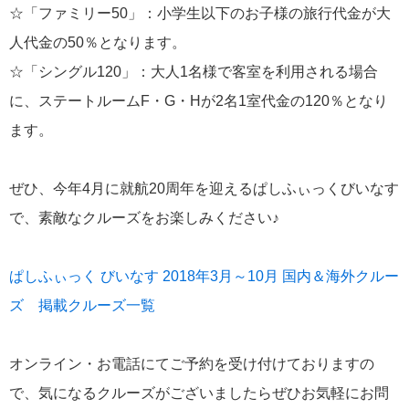
☆「ファミリー50」：小学生以下のお子様の旅行代金が大
にっぽん丸
219
人代金の50％となります。
初夏の日本一周
23
☆「シングル120」：大人1名様で客室を利用される場合
コースご案内
7
に、ステートルームF・G・Hが2名1室代金の120％となり
ます。
ぱしふぃっく びいなす
128
ぱしふぃっくびいなすチャーター
16
ぜひ、今年4月に就航20周年を迎えるぱしふぃっくびいなす
で、素敵なクルーズをお楽しみください♪
プリンセス・クルーズ
110
現地情報
74
ぱしふぃっく びいなす 2018年3月～10月 国内＆海外クルー
ズ 掲載クルーズ一覧
クリスタル・クルーズ
65
オンライン・お電話にてご予約を受け付けておりますの
お知らせ
59
で、気になるクルーズがございましたらぜひお気軽にお問