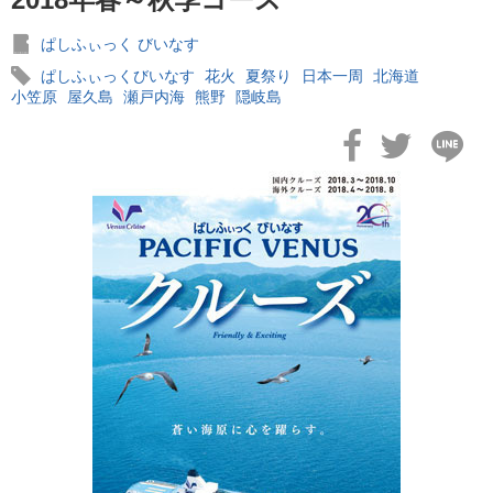
ぱしふぃっく びいなす
ぱしふぃっくびいなす
花火
夏祭り
日本一周
北海道
小笠原
屋久島
瀬戸内海
熊野
隠岐島
2026年02月19日
飛鳥II アジアグランドクルーズおかえりなさい！
2026年02月16日
飛鳥II 2027年オセアニアグランドクルーズ発表！
2026年02月04日