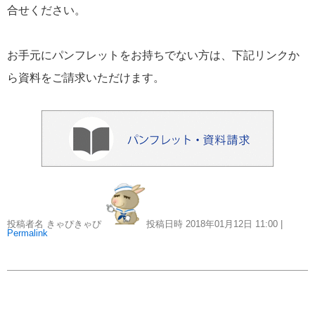
おすすめ情報
53
合せください。
飛鳥Ⅲ
45
お手元にパンフレットをお持ちでない方は、下記リンクか
ら資料をご請求いただけます。
キュナード
41
添乗レポート
40
日本のいいとこ
33
ロイヤル・カリビアン・クルーズ
30
投稿者名 きゃぴきゃぴ
投稿日時 2018年01月12日
11:00
|
Permalink
海外クルーズプランナーのつぶやき
25
横浜通信
23