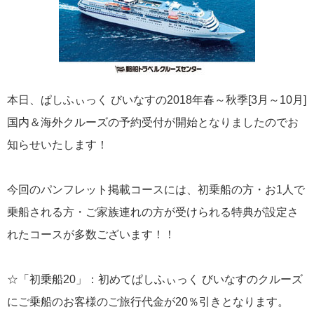
飛鳥II 小山薫堂×飛鳥II～洋上の大人の文化祭～本日発売です
本日、ぱしふぃっく びいなすの2018年春～秋季[3月～10月]
2026年01月30日
国内＆海外クルーズの予約受付が開始となりましたのでお
飛鳥II シンガポール寄港中です！
知らせいたします！
カテゴリーリスト
今回のパンフレット掲載コースには、初乗船の方・お1人で
乗船される方・ご家族連れの方が受けられる特典が設定さ
ねずみ君のつぶやき♪
416
れたコースが多数ございます！！
飛鳥II
385
☆「初乗船20」：初めてぱしふぃっく びいなすのクルーズ
世界一周クルーズ
9
にご乗船のお客様のご旅行代金が20％引きとなります。
飛鳥II 2018年世界一周クルーズ
1