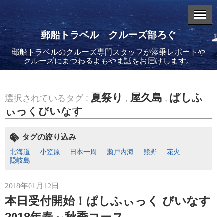
郵船トラベル クルーズ部ろぐ
郵船トラベルのクルーズ専門スタッフが添乗レポートや
エントリーリスト
クルーズにまつわるよもやま話をお届けします。
夏祭り
屋久島
ぱしふ
選択されているタグ :
,
,
ぃっくびいなす
2026年08月06日
バイキング・エデンに乗船してきました！(2)
タグの絞り込み
北海道
小笠原
日本一周
瀬戸内海
熊野
花火
隠岐島
2018年01月12日
本日受付開始！ぱしふぃっく びいなす
2026年08月05日
バイキング・エデンに乗船してきました！(1)
2018年春～秋季コース