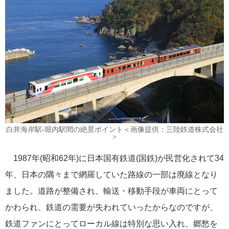
飛鳥II 小山薫堂×飛鳥II～洋上の大人の文化祭～本日発売です
2026年01月30日
飛鳥II シンガポール寄港中です！
カテゴリーリスト
白井海岸駅-堀内駅間の絶景ポイント＜画像提供：三陸鉄道株式会社
＞
ねずみ君のつぶやき♪
416
1987年(昭和62年)に日本国有鉄道(国鉄)が民営化されて34
年、日本の隅々まで網羅していた路線の一部は廃線となり
飛鳥II
385
ました。道路が整備され、輸送・移動手段が車両にとって
世界一周クルーズ
9
かわられ、鉄道の需要が失われていったからなのですが、
飛鳥II 2018年世界一周クルーズ
1
鉄道ファンにとってローカル線は特別な思い入れ、郷愁を