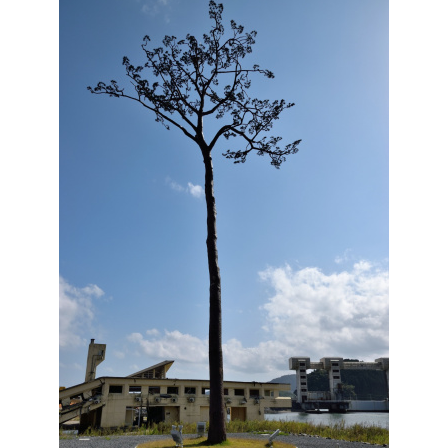
MITSUI OCEAN CRUISES
4
シルバーシー・クルーズ
2
リバークルーズ
2
海の街を歩く
2
ノルウェージャン・クルーズ
2
コスタ・クルーズ
1
セレブリティ・クルーズ
1
スーパースターヴァーゴ
1