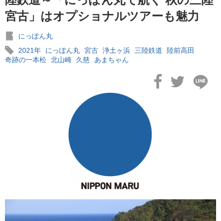
宮古」はオプショナルツアーも魅力
にっぽん丸
2021年
にっぽん丸
宮古
浄土ヶ浜
三陸鉄道
陸前高田
奇跡の一本松
北山崎
久慈
あまちゃん
2026年02月19日
飛鳥II アジアグランドクルーズおかえりなさい！
2026年02月16日
飛鳥II 2027年オセアニアグランドクルーズ発表！
2026年02月04日