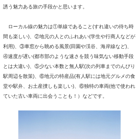
誘う魅力ある旅の手段かと思います。
にっぽん丸
219
初夏の日本一周
23
ローカル線の魅力は①単線であること(すれ違いの待ち時
コースご案内
7
間も楽しい)、②地元の人とのふれあい(学生や行商人などが
利用)、③車窓から眺める風景(田園や渓谷、海岸線など)、
ぱしふぃっく びいなす
128
④速度が遅い(都市部のような速さを競う味気ない移動手段
ぱしふぃっくびいなすチャーター
16
とは大違い)、⑤少ない本数と無人駅(次の列車までのんびり
プリンセス・クルーズ
110
駅周辺を散策)、⑥地元の特産品(有人駅には地元グルメの食
堂や駅弁、お土産捜しも楽しい)、⑥独特の車両(他で使われ
現地情報
74
ていた古い車両に出会うことも！）などです。
クリスタル・クルーズ
65
お知らせ
59