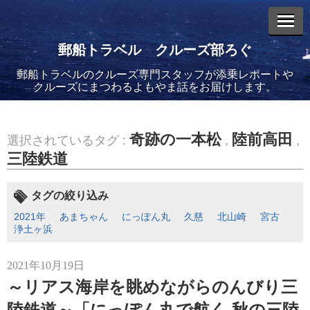
郵船トラベル クルーズ部ろぐ
郵船トラベルのクルーズ専門スタッフが添乗レポートや
エントリーリスト
クルーズにまつわるよもやま話をお届けします。
奇跡の一本松
陸前高田
選択されているタグ :
,
,
三陸鉄道
2026年08月06日
バイキング・エデンに乗船してきました！(2)
タグの絞り込み
2021年
あまちゃん
にっぽん丸
久慈
北山崎
宮古
浄土ヶ浜
2021年10月19日
～リアス海岸を眺めながらのんびり三
2026年08月05日
バイキング・エデンに乗船してきました！(1)
陸鉄道～「にっぽん丸で航く 秋の三陸