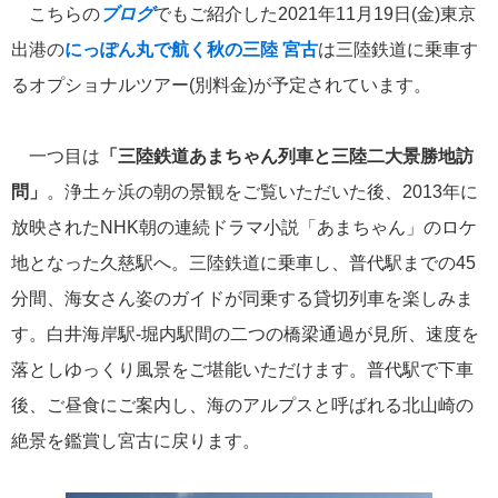
こちらの
ブログ
でもご紹介した2021年11月19日(金)東京
出港の
にっぽん丸で航く秋の三陸 宮古
は三陸鉄道に乗車す
冒険クルーズ
6
るオプショナルツアー(別料金)が予定されています。
還暦ピアニストのひとりごと
6
一つ目は
「三
陸鉄道あまちゃん列車と三陸二大景勝地訪
バイキング・クルーズ
6
問」
。浄土ヶ浜の朝の景観をご覧いただいた後、2013年に
放映されたNHK朝の連続ドラマ小説「あまちゃん」のロケ
ごんた君の遠吠え
5
地となった久慈駅へ。三陸鉄道に乗車し、普代駅までの45
分間、海女さん姿のガイドが同乗する貸切列車を楽しみま
ゴールデンウィーク
5
す。白井海岸駅-堀内駅間の二つの橋梁通過が見所、速度を
お土産
4
落としゆっくり風景をご堪能いただけます。普代駅で下車
後、ご昼食にご案内し、海のアルプスと呼ばれる北山崎の
ホーランドアメリカ
4
絶景を鑑賞し宮古に戻ります。
説明会
4