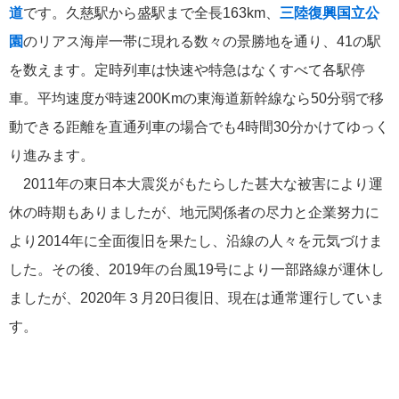
港の風景
19
道
です。久慈駅から盛駅まで全長163km、
三陸復興国立公
園
のリアス海岸一帯に現れる数々の景勝地を通り、41の駅
MITSUI OCEAN FUJI
15
を数えます。定時列車は快速や特急はなくすべて各駅停
車。平均速度が時速200Kmの東海道新幹線なら50分弱で移
クルーズ関連番組
13
動できる距離を直通列車の場合でも4時間30分かけてゆっく
神戸通信
10
り進みます。
2011年の東日本大震災がもたらした甚大な被害により運
名古屋通信
9
休の時期もありましたが、地元関係者の尽力と企業努力に
より2014年に全面復旧を果たし、沿線の人々を元気づけま
ニュースリリース
8
した。その後、2019年の台風19号により一部路線が運休し
ふじ丸
ましたが、2020年３月20日復旧、現在は通常運行していま
6
す。
ディズニークルーズ
6
オーシャニア・クルーズ
6