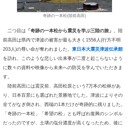
ポール・ゴーギャン・クルーズ
1
奇跡の一本松(陸前高田)
チャータークルーズ
1
二つ目は
「
奇跡の一本松から震災を学ぶ三陸の旅」
。陸
前高田は県内で津波の被害が最も大きく1556人(行方不明
寄港地での過ごし方
1
203人)の尊い命が奪われました。
東日本大震災津波伝承館
シーボーン・クルーズ
1
を訪れ、このような悲しい出来事が二度と起こらないよう
に数々の資料や映像から未来への防災を学んでいただきま
ガンツウ
1
す。
陸前高田には震災前、高田松原という7万本の松林があ
ニューイヤークルーズ
1
り、日本百景にも選ばれた景勝地でした。津波によりその
全てがなぎ倒され、西端の1本だけが奇跡的に残りました。
リンク集
「奇跡の一本松」「希望の松」とも呼ばれ復興のシンボル
クルーズ TOP
だったのですが、土壌の塩分濃度が高くなったため、後に