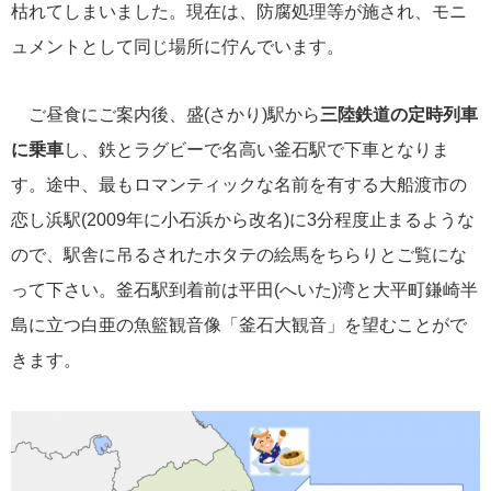
クルーズ説明会
枯れてしまいました。現在は、防腐処理等が施され、モニ
ディズニー・クルーズへの旅 TOP
ュメントとして同じ場所に佇んでいます。
[ブログ] ディズニークルーズへの旅 Magical Blog
クルーズ乗船記
ご昼食にご案内後、盛(さかり)駅から
三陸鉄道の定時列車
音楽・美術の旅 TOP
に乗車
し、鉄とラグビーで名高い釜石駅で下車となりま
[ブログ] 一期一会 ～ 音楽・美術の旅スタッフブログ
す。途中、最もロマンティックな名前を有する大船渡市の
[ブログ] 感動への旅スタッフブログ
恋し浜駅(2009年に小石浜から改名)に3分程度止まるような
海外出張/法人サービス
海外出張関連情報
ので、駅舎に吊るされたホタテの絵馬をちらりとご覧にな
郵船トラベル TOP
って下さい。釜石駅到着前は平田(へいた)湾と大平町鎌崎半
郵船トラベルUSA（ニューヨーク）
島に立つ白亜の魚籃観音像「釜石大観音」を望むことがで
郵船トラベル 香港
きます。
郵船トラベル シンガポール
三菱グループポータルサイト
Facebook
Twitter