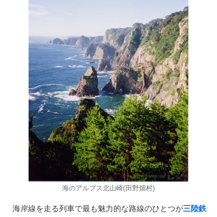
おすすめ情報
53
飛鳥Ⅲ
45
キュナード
41
添乗レポート
40
日本のいいとこ
33
ロイヤル・カリビアン・クルーズ
30
海外クルーズプランナーのつぶやき
25
海のアルプス北山崎(田野畑村)
横浜通信
23
海岸線を走る列車で最も魅力的な路線のひとつが
三陸鉄