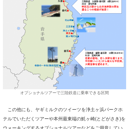
Instagram
LINE
メールマガジン
タグ
にっぽん丸
飛鳥II
2022年
ぱしふぃっく びいなす
添乗レポ
ート
飛鳥Ⅱ
世界一周クルーズ
2021年
クイーン・エリザベス
2018年世界一周クルーズ
世界一周
ぱしふぃっく
横浜発着
びいな
2023年
マジェスティック・プリンセス
大さん橋
ねずみ君
クリスタルクル
ーズ
アジアグランドクルーズ
小笠原
耳より
＃飛鳥Ⅱ
ぱしふぃっくびいなす
花
瀬戸内海
MITSUI OCEAN CRUISES
ダイヤモンド・プリンセス
神戸発着
2024
オプショナルツアーで三陸鉄道に乗車できる区間
この他にも、ヤギミルクのツイーツを浄土ヶ浜パークホ
テルでいただくツアーや本州最東端の魹ヶ崎(とどがさき)を
ウォーキングするオプショナルツアーなどをご用意してい