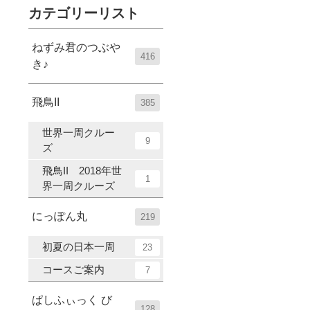
カテゴリーリスト
ねずみ君のつぶや
416
き♪
飛鳥II
385
世界一周クルー
9
ズ
飛鳥II 2018年世
1
界一周クルーズ
にっぽん丸
219
初夏の日本一周
23
コースご案内
7
ぱしふぃっく び
128