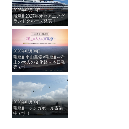
2026年02月16日
飛鳥II 2027年オセアニアグ
ランドクルーズ発表！
2026年02月04日
飛鳥II 小山薫堂×飛鳥II～洋
上の大人の文化祭～本日発
売です
2026年01月30日
飛鳥II シンガポール寄港
中です！