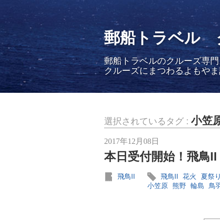
郵船トラベル 
郵船トラベルのクルーズ専門
クルーズにまつわるよもやま
小笠
選択されているタグ :
2017年12月08日
本日受付開始！飛鳥II
飛鳥II
飛鳥II
花火
夏祭
小笠原
熊野
輪島
鳥