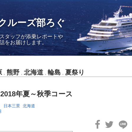
クルーズ部ろぐ
スタッフが添乗レポートや
話をお届けします。
原
熊野
北海道
輪島
夏祭り
,
,
,
,
 2018年夏～秋季コース
り
日本三景
北海道
羽