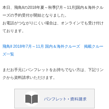
飛鳥II 小山薫堂×飛鳥II～洋上の大人の文化祭～本日発売です
本日、飛鳥IIの2018年夏～秋季[7月～11月]国内＆海外クル
ーズの予約受付が開始となりました。
お電話がつながりにくい場合は、オンラインでも受け付け
ております。
2026年01月30日
飛鳥II シンガポール寄港中です！
飛鳥II 2018年7月～11月 国内＆海外クルーズ 掲載クルー
ズ一覧
カテゴリーリスト
まだお手元にパンフレットをお持ちでない方は、下記リン
ねずみ君のつぶやき♪
416
クから資料請求いただけます。
飛鳥II
385
世界一周クルーズ
9
飛鳥II 2018年世界一周クルーズ
1