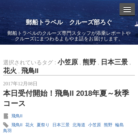
郵船トラベル クルーズ部ろぐ
郵船トラベルのクルーズ専門スタッフが添乗レポートや
エントリーリスト
クルーズにまつわるよもやま話をお届けします。
小笠原
熊野
日本三景
選択されているタグ :
,
,
,
花火
飛鳥II
,
2026年08月06日
2017年12月08日
バイキング・エデンに乗船してきました！(2)
本日受付開始！飛鳥II 2018年夏～秋季
コース
飛鳥II
飛鳥II
花火
夏祭り
日本三景
北海道
小笠原
熊野
輪島
2026年08月05日
鳥羽
バイキング・エデンに乗船してきました！(1)