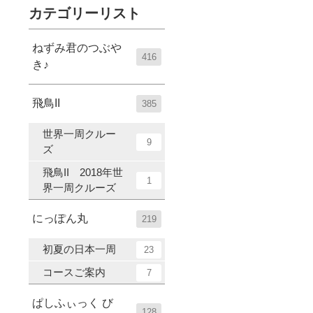
カテゴリーリスト
ねずみ君のつぶや
416
き♪
飛鳥II
385
世界一周クルー
9
ズ
飛鳥II 2018年世
1
界一周クルーズ
にっぽん丸
219
初夏の日本一周
23
コースご案内
7
ぱしふぃっく び
128