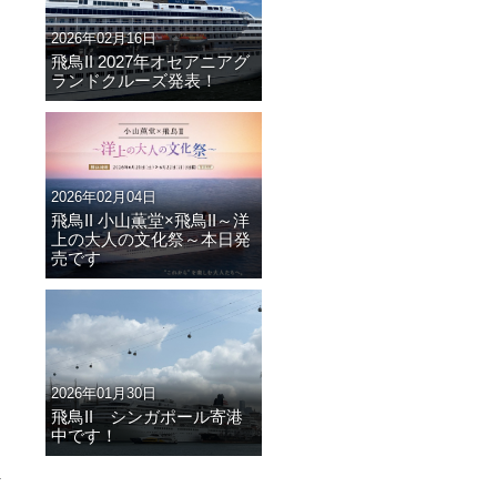
2026年02月16日
飛鳥II 2027年オセアニアグ
ランドクルーズ発表！
2026年02月04日
飛鳥II 小山薫堂×飛鳥II～洋
上の大人の文化祭～本日発
売です
2026年01月30日
飛鳥II シンガポール寄港
中です！