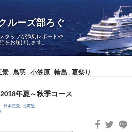
クルーズ部ろぐ
スタッフが添乗レポートや
話をお届けします。
三景
鳥羽
小笠原
輪島
夏祭り
,
,
,
,
 2018年夏～秋季コース
り
日本三景
北海道
羽