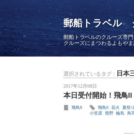
郵船トラベル 
郵船トラベルのクルーズ専門
クルーズにまつわるよもやま
日本
選択されているタグ :
2017年12月08日
本日受付開始！飛鳥II
飛鳥II
飛鳥II
花火
夏祭
小笠原
熊野
輪島
鳥