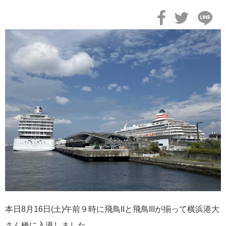
2026年02月19日
飛鳥II アジアグランドクルーズおかえりなさい！
2026年02月16日
飛鳥II 2027年オセアニアグランドクルーズ発表！
本日8月16日(土)午前９時に飛鳥IIと飛鳥IIIが揃って横浜港大
さん橋に入港しました。
2026年02月04日