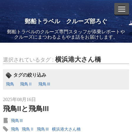
郵船トラベル クルーズ部ろぐ
郵船トラベルのクルーズ専門スタッフが添乗レポートや
エントリーリスト
クルーズにまつわるよもやま話をお届けします。
横浜港大さん橋
選択されているタグ :
2026年08月06日
タグの絞り込み
バイキング・エデンに乗船してきました！(2)
飛鳥
飛鳥Ⅱ
飛鳥Ⅲ
2025年08月16日
飛鳥IIと飛鳥III
飛鳥Ⅲ
2026年08月05日
バイキング・エデンに乗船してきました！(1)
飛鳥
飛鳥Ⅱ
飛鳥Ⅲ
横浜港大さん橋