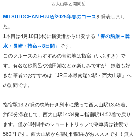
西大山駅と開聞岳
飛鳥II 小山薫堂×飛鳥II～洋上の大人の文化祭～本日発売です
MITSUI OCEAN FUJIが2025年春のコース
を発表しまし
た。
1本目は4月10日(木)に横浜港から出発する
「春の船旅～麗
水・長崎・指宿～8日間」
です。
2026年01月30日
飛鳥II シンガポール寄港中です！
このクルーズのおすすめの寄港地は指宿（いぶすき）で
す。有名な砂風呂や池田湖などが楽しみですが、鉄道も好
きな筆者のおすすめは「JR日本最南端の駅・西大山駅」へ
カテゴリーリスト
の訪問です。
ねずみ君のつぶやき♪
416
指宿駅13:27発の枕崎行き列車に乗って西大山駅13:45着、
飛鳥II
385
約50分滞在して、西大山駅14:34発→指宿駅14:52着で戻り
世界一周クルーズ
9
ます。僅か1時間半のショートトリップで乗車賃は往復で
飛鳥II 2018年世界一周クルーズ
1
560円です。西大山駅から望む開聞岳がおススメです！無人