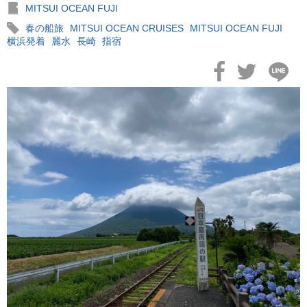
MITSUI OCEAN FUJI
春の船旅
MITSUI OCEAN CRUISES
MITSUI OCEAN FUJI
横浜発着
麗水
長崎
指宿
2026年02月19日
飛鳥II アジアグランドクルーズおかえりなさい！
2026年02月16日
飛鳥II 2027年オセアニアグランドクルーズ発表！
2026年02月04日