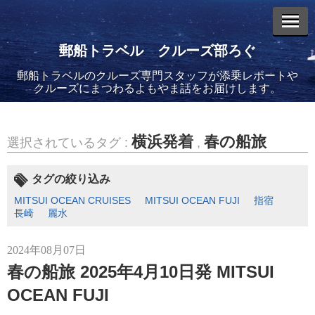
郵船トラベル クルーズ部ろぐ
郵船トラベルのクルーズ専門スタッフが添乗レポートや
エントリーリスト
クルーズにまつわるよもやま話をお届けします。
横浜発着
春の船旅
選択されているタグ :
,
2026年08月06日
タグの絞り込み
バイキング・エデンに乗船してきました！(2)
MITSUI OCEAN CRUISES
MITSUI OCEAN FUJI
指宿
長崎
麗水
2024年08月07日
春の船旅 2025年4月10日発 MITSUI
OCEAN FUJI
2026年08月05日
バイキング・エデンに乗船してきました！(1)