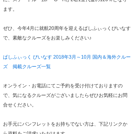
ます。
にっぽん丸
219
初夏の日本一周
23
ぜひ、今年4月に就航20周年を迎えるぱしふぃっくびいなす
コースご案内
7
で、素敵なクルーズをお楽しみください♪
ぱしふぃっく びいなす
128
ぱしふぃっく びいなす 2018年3月～10月 国内＆海外クルー
ぱしふぃっくびいなすチャーター
16
ズ 掲載クルーズ一覧
プリンセス・クルーズ
110
オンライン・お電話にてご予約を受け付けておりますの
現地情報
74
で、気になるクルーズがございましたらぜひお気軽にお問
クリスタル・クルーズ
合せください。
65
お知らせ
59
お手元にパンフレットをお持ちでない方は、下記リンクか
ら資料をご請求いただけます。