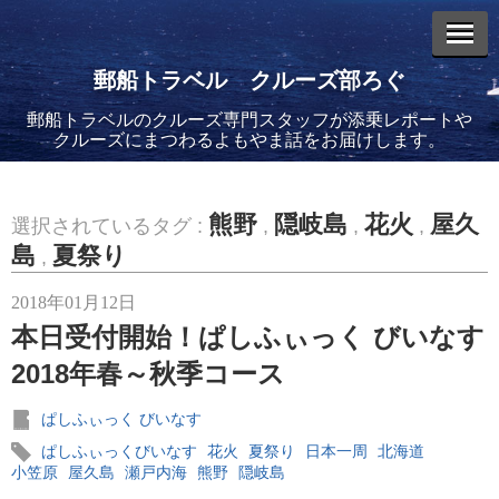
郵船トラベル クルーズ部ろぐ
郵船トラベルのクルーズ専門スタッフが添乗レポートや
エントリーリスト
クルーズにまつわるよもやま話をお届けします。
熊野
隠岐島
花火
屋久
選択されているタグ :
,
,
,
島
夏祭り
,
2026年08月06日
2018年01月12日
バイキング・エデンに乗船してきました！(2)
本日受付開始！ぱしふぃっく びいなす
2018年春～秋季コース
ぱしふぃっく びいなす
ぱしふぃっくびいなす
花火
夏祭り
日本一周
北海道
2026年08月05日
小笠原
屋久島
瀬戸内海
熊野
隠岐島
バイキング・エデンに乗船してきました！(1)