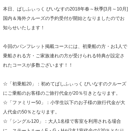
飛鳥II 小山薫堂×飛鳥II～洋上の大人の文化祭～本日発売です
本日、ぱしふぃっく びいなすの2018年春～秋季[3月～10月]
国内＆海外クルーズの予約受付が開始となりましたのでお
知らせいたします！
今回のパンフレット掲載コースには、初乗船の方・お1人で
2026年01月30日
飛鳥II シンガポール寄港中です！
乗船される方・ご家族連れの方が受けられる特典が設定さ
れたコースが多数ございます！！
カテゴリーリスト
☆「初乗船20」：初めてぱしふぃっく びいなすのクルーズ
ねずみ君のつぶやき♪
416
にご乗船のお客様のご旅行代金が20％引きとなります。
☆「ファミリー50」：小学生以下のお子様の旅行代金が大
飛鳥II
385
人代金の50％となります。
世界一周クルーズ
9
☆「シングル120」：大人1名様で客室を利用される場合
飛鳥II 2018年世界一周クルーズ
1
に、ステートルームF・G・Hが2名1室代金の120％となり