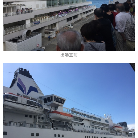
ポール・ゴーギャン・クルーズ
1
チャータークルーズ
1
寄港地での過ごし方
1
出港直前
シーボーン・クルーズ
1
ガンツウ
1
ニューイヤークルーズ
1
リンク集
クルーズ TOP