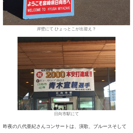
港の風景
19
MITSUI OCEAN FUJI
15
岸壁にて ひょっとこが出迎え？
クルーズ関連番組
13
神戸通信
10
名古屋通信
9
ニュースリリース
8
ふじ丸
6
日向市駅にて
ディズニークルーズ
6
昨夜の八代亜紀さんコンサートは、演歌、ブルースそして
オーシャニア・クルーズ
6