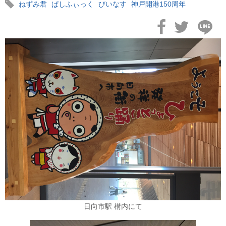
ねずみ君
ぱしふぃっく
びいなす
神戸開港150周年
2026年02月19日
飛鳥II アジアグランドクルーズおかえりなさい！
2026年02月16日
飛鳥II 2027年オセアニアグランドクルーズ発表！
日向市駅 構内にて
2026年02月04日