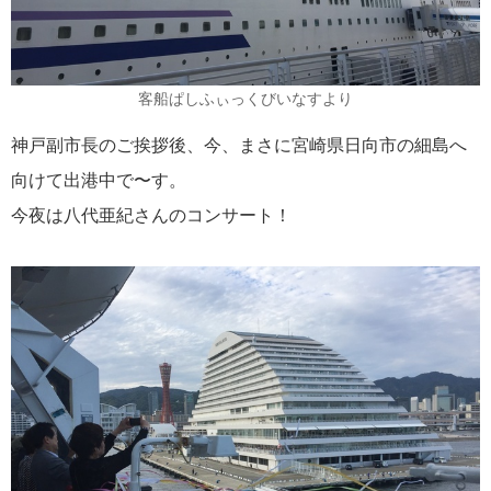
クルーズ説明会
ディズニー・クルーズへの旅 TOP
[ブログ] ディズニークルーズへの旅 Magical Blog
クルーズ乗船記
客船ぱしふぃっくびいなすより
音楽・美術の旅 TOP
神戸副市長のご挨拶後、今、まさに宮崎県日向市の細島へ
[ブログ] 一期一会 ～ 音楽・美術の旅スタッフブログ
向けて出港中で〜す。
[ブログ] 感動への旅スタッフブログ
今夜は八代亜紀さんのコンサート！
海外出張/法人サービス
海外出張関連情報
郵船トラベル TOP
郵船トラベルUSA（ニューヨーク）
郵船トラベル 香港
郵船トラベル シンガポール
三菱グループポータルサイト
Facebook
Twitter