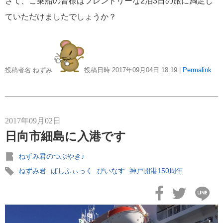
さて、ご乗船の皆様はフレンドリーな2泊3日の旅に満足し
にっぽん丸
219
ていただけましたでしょうか？
初夏の日本一周
23
コースご案内
7
投稿者名 ねずみ
投稿日時 2017年09月04日
18:19
|
Permalink
ぱしふぃっく びいなす
128
ぱしふぃっくびいなすチャーター
16
プリンセス・クルーズ
110
2017年09月02日
日向市細島に入港です
現地情報
74
ねずみ君のつぶやき♪
ねずみ君
ぱしふぃっく
びいなす
神戸開港150周年
クリスタル・クルーズ
65
お知らせ
59