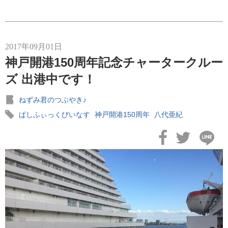
MITSUI OCEAN CRUISES
4
2017年09月01日
シルバーシー・クルーズ
2
神戸開港150周年記念チャータークルー
ズ 出港中です！
リバークルーズ
2
ねずみ君のつぶやき♪
海の街を歩く
2
ぱしふぃっくびいなす
神戸開港150周年
八代亜紀
ノルウェージャン・クルーズ
2
コスタ・クルーズ
1
セレブリティ・クルーズ
1
スーパースターヴァーゴ
1