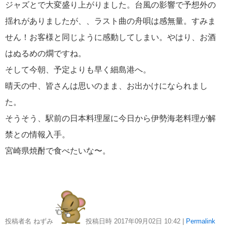
ジャズとで大変盛り上がりました。台風の影響で予想外の
揺れがありましたが、、ラスト曲の舟唄は感無量。すみま
冒険クルーズ
6
せん！お客様と同じように感動してしまい。やはり、お酒
還暦ピアニストのひとりごと
はぬるめの燗ですね。
6
そして今朝、予定よりも早く細島港へ。
バイキング・クルーズ
6
晴天の中、皆さんは思いのまま、お出かけになられまし
た。
ごんた君の遠吠え
5
そうそう、駅前の日本料理屋に今日から伊勢海老料理が解
禁との情報入手。
ゴールデンウィーク
5
宮崎県焼酎で食べたいな〜。
お土産
4
ホーランドアメリカ
4
説明会
4
投稿者名 ねずみ
投稿日時 2017年09月02日
10:42
|
Permalink