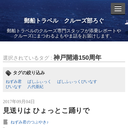
郵船トラベル クルーズ部ろぐ
郵船トラベルのクルーズ専門スタッフが添乗レポートや
エントリーリスト
クルーズにまつわるよもやま話をお届けします。
神戸開港150周年
選択されているタグ :
2026年08月06日
タグの絞り込み
バイキング・エデンに乗船してきました！(2)
ねずみ君
ぱしふぃっく
ぱしふぃっくびいなす
びいなす
八代亜紀
2017年09月04日
見送りは ひょっとこ踊りで
2026年08月05日
ねずみ君のつぶやき♪
バイキング・エデンに乗船してきました！(1)