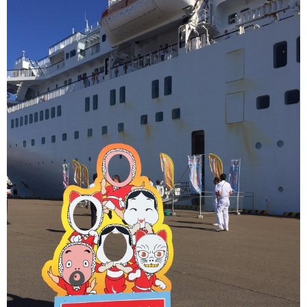
おすすめ情報
53
飛鳥Ⅲ
45
キュナード
41
添乗レポート
40
日本のいいとこ
33
ロイヤル・カリビアン・クルーズ
30
海外クルーズプランナーのつぶやき
25
横浜通信
23