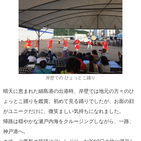
飛鳥II 小山薫堂×飛鳥II～洋上の大人の文化祭～本日発売です
2026年01月30日
飛鳥II シンガポール寄港中です！
岸壁での ひょっとこ踊り
カテゴリーリスト
晴天に恵まれた細島港の出港時、岸壁では地元の方々のひ
ねずみ君のつぶやき♪
416
ょっとこ踊りを鑑賞。初めて見る踊りでしたが、お面の顔
がユニークだけに、微笑ましい気持ちになれました。
飛鳥II
385
帰路は穏やかな瀬戸内海をクルージングしながら、一路、
世界一周クルーズ
9
神戸港へ。
飛鳥II 2018年世界一周クルーズ
1