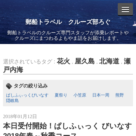
郵船トラベル クルーズ部ろぐ
郵船トラベルのクルーズ専門スタッフが添乗レポートや
エントリーリスト
クルーズにまつわるよもやま話をお届けします。
花火
屋久島
北海道
瀬
選択されているタグ :
,
,
,
戸内海
2026年08月06日
バイキング・エデンに乗船してきました！(2)
タグの絞り込み
ぱしふぃっくびいなす
夏祭り
小笠原
日本一周
熊野
隠岐島
2018年01月12日
本日受付開始！ぱしふぃっく びいなす
2026年08月05日
バイキング・エデンに乗船してきました！(1)
2018年春～秋季コース