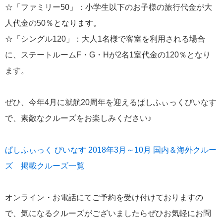
☆「ファミリー50」：小学生以下のお子様の旅行代金が大
にっぽん丸
219
人代金の50％となります。
初夏の日本一周
23
☆「シングル120」：大人1名様で客室を利用される場合
コースご案内
7
に、ステートルームF・G・Hが2名1室代金の120％となり
ます。
ぱしふぃっく びいなす
128
ぱしふぃっくびいなすチャーター
16
ぜひ、今年4月に就航20周年を迎えるぱしふぃっくびいなす
で、素敵なクルーズをお楽しみください♪
プリンセス・クルーズ
110
現地情報
74
ぱしふぃっく びいなす 2018年3月～10月 国内＆海外クルー
ズ 掲載クルーズ一覧
クリスタル・クルーズ
65
オンライン・お電話にてご予約を受け付けておりますの
お知らせ
59
で、気になるクルーズがございましたらぜひお気軽にお問