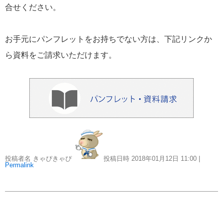
おすすめ情報
53
合せください。
飛鳥Ⅲ
45
お手元にパンフレットをお持ちでない方は、下記リンクか
ら資料をご請求いただけます。
キュナード
41
添乗レポート
40
日本のいいとこ
33
ロイヤル・カリビアン・クルーズ
30
投稿者名 きゃぴきゃぴ
投稿日時 2018年01月12日
11:00
|
Permalink
海外クルーズプランナーのつぶやき
25
横浜通信
23