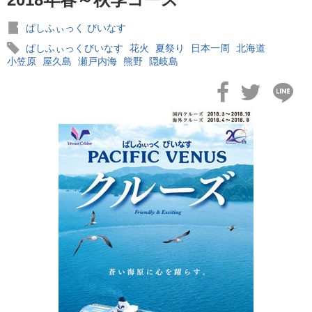
ぱしふぃっく びいなす
ぱしふぃっくびいなす
花火
夏祭り
日本一周
北海道
小笠原
屋久島
瀬戸内海
熊野
隠岐島
2026年02月19日
飛鳥II アジアグランドクルーズおかえりなさい！
2026年02月16日
飛鳥II 2027年オセアニアグランドクルーズ発表！
2026年02月04日