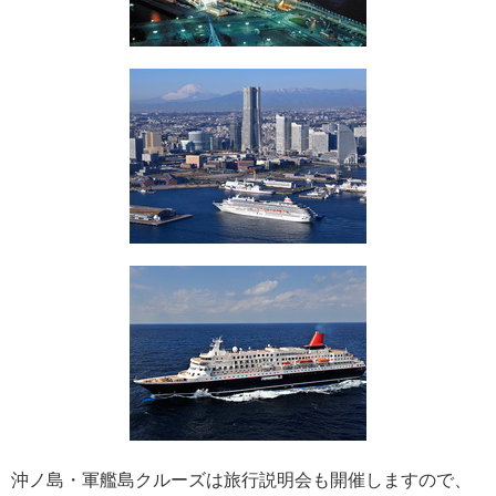
にっぽん丸
219
初夏の日本一周
23
コースご案内
7
ぱしふぃっく びいなす
128
ぱしふぃっくびいなすチャーター
16
プリンセス・クルーズ
110
現地情報
74
クリスタル・クルーズ
65
お知らせ
59
沖ノ島・軍艦島クルーズは旅行説明会も開催しますので、