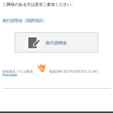
おすすめ情報
53
ご興味のある方は是非ご参加ください。
飛鳥Ⅲ
45
旅行説明会（関西地区）
キュナード
41
添乗レポート
40
日本のいいとこ
33
投稿者名 アヒル船長
投稿日時 2017年10月27日
11:44
|
ロイヤル・カリビアン・クルーズ
30
Permalink
海外クルーズプランナーのつぶやき
25
横浜通信
23