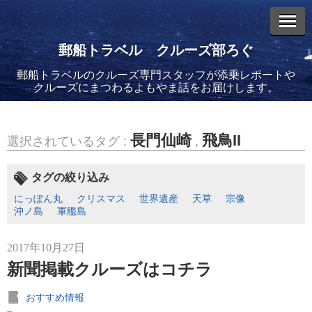
郵船トラベル クルーズ部ろぐ
郵船トラベルのクルーズ専門スタッフが添乗レポートや
エントリーリスト
クルーズにまつわるよもやま話をお届けします。
長門仙崎
飛鳥II
選択されているタグ :
,
2026年08月06日
タグの絞り込み
バイキング・エデンに乗船してきました！(2)
にっぽん丸
クリスマス
世界遺産
天草
宗像
沖ノ島
軍艦島
2017年10月27日
新聞掲載クルーズはコチラ
2026年08月05日
おすすめ情報
バイキング・エデンに乗船してきました！(1)