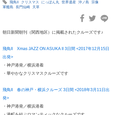
飛鳥II
クリスマス
にっぽん丸
世界遺産
沖ノ島
宗像
軍艦島
長門仙崎
天草
朝日新聞朝刊（関西地区）に掲載されたクルーズです♪
2026年02月19日
飛鳥II アジアグランドクルーズおかえりなさい！
飛鳥II Xmas JAZZ ON ASUKA II 3日間 <2017年12月15日
出発>
・神戸港発／横浜港着
・華やかなクリスマスクルーズです
2026年02月16日
飛鳥II 2027年オセアニアグランドクルーズ発表！
飛鳥II 春の神戸・横浜クルーズ 3日間 <2018年3月11日出
発>
・神戸港発／横浜港着
・港町を結ぶロマンティックなクルーズです
2026年02月04日