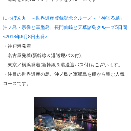
飛鳥II 小山薫堂×飛鳥II～洋上の大人の文化祭～本日発売です
にっぽん丸 ～世界遺産登録記念クルーズ～「神宿る島」
沖ノ島・宗像と軍艦島、長門仙崎と天草諸島クルーズ5日間
<2018年6月8日出発>
・神戸港発着
2026年01月30日
飛鳥II シンガポール寄港中です！
名古屋発着(新幹線＆港送迎バス付)、
東京／横浜発着(新幹線＆港送迎バス付)もございます。
カテゴリーリスト
・注目の世界遺産の島、沖ノ島と軍艦島を船から望む人気
コースです。
ねずみ君のつぶやき♪
416
飛鳥II
385
世界一周クルーズ
9
飛鳥II 2018年世界一周クルーズ
1