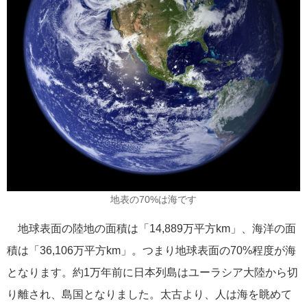
飛鳥II 小山薫堂×飛鳥II～洋上の大人の文化祭～本日発売です
2026年01月30日
飛鳥II シンガポール寄港中です！
カテゴリーリスト
地表の70%は海です
ねずみ君のつぶやき♪
416
地球表面の陸地の面積は「14,889万平方km」、海洋の面
飛鳥II
385
積は「36,106万平方km」。つまり地球表面の70%程度が海
となります。約1万年前に日本列島はユーラシア大陸から切
世界一周クルーズ
9
り離され、島国となりました。太古より、人は海を眺めて
飛鳥II 2018年世界一周クルーズ
1