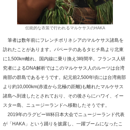
おすすめ情報
53
飛鳥Ⅲ
45
伝統的な衣装で行われるマルケサスのHAKA
キュナード
41
筆者は数年前にフレンチポリネシアのマルケサス諸島を
訪れたことがあります。パペーテのあるタヒチ島より北東
添乗レポート
40
に1,500km離れ、国内線に乗り換え3時間半。フランス人研
日本のいいとこ
33
究者によるDNA解析ではこのマルケサス人のルーツは台湾
南部の群島であるそうです。紀元前2,500年頃には台湾南部
ロイヤル・カリビアン・クルーズ
30
より約10,000km(赤道から北極の距離)も離れたマルケサス
諸島へ到達したとされており、その後さらにハワイ、イー
海外クルーズプランナーのつぶやき
25
スター島、ニュージーランドへ移動したそうです。
2019年のラグビーW杯日本大会でニュージーランド代表
横浜通信
23
が「HAKA」という踊りを披露し、一躍ブームになったこ