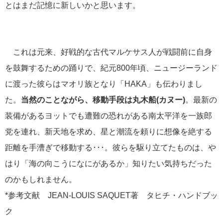
港の風景
19
とはまだ記憶に新しいかと思います。
MITSUI OCEAN FUJI
15
これは元来、好戦的な古代マルケサス人が戦闘前に自身
クルーズ関連番組
13
を鼓舞するための踊りで、紀元800年頃、ニュージーランド
に渡った彼らはマオリ族となり「HAKA」も伝わりまし
神戸通信
10
た。
当然のことながら、移動手段は丸木船(カヌー)
。最新の
名古屋通信
9
装備があるヨットでも遭難の恐れがある南太平洋を一族郎
党を連れ、新天地を求め、星と潮流を頼りに想像を絶する
ニュースリリース
8
距離を手漕ぎで移動する･･･。彼らを駆り立てたものは、や
はり「海の向こうになにがあるか」知りたい気持ちだった
ふじ丸
6
のかもしれません。
ディズニークルーズ
6
*参考文献 JEAN-LOUIS SAQUET著 タヒチ・ハンドブッ
ク
オーシャニア・クルーズ
6