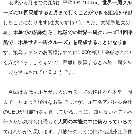
クルーズ説明会
地球から月までの距離は平均384,400km。
世界一周クル
ディズニー・クルーズへの旅 TOP
ーズに10回乗船すると月まで行くことができる
距離を移動
[ブログ] ディズニークルーズへの旅 Magical Blog
したことになります(壮大ですね！)。また、太陽系最大の
クルーズ乗船記
星、
木星での船旅なら、地球での世界一周クルーズ11回乗
音楽・美術の旅 TOP
船で「木星世界一周クルーズ」を達成することになりま
[ブログ] 一期一会 ～ 音楽・美術の旅スタッフブログ
す
。飛鳥ファンのお客様はすでに1,000泊以上乗船されてい
[ブログ] 感動への旅スタッフブログ
る方がいらっしゃるので、距離に換算すると木星一周クル
海外出張/法人サービス
海外出張関連情報
ーズを達成されているようです。
郵船トラベル TOP
郵船トラベルUSA（ニューヨーク）
今回は古代マルケサス人のカヌーでの移住から木星一周
郵船トラベル 香港
まで、ちょっと極端なお話でしたが、元有名アパレル会社
郵船トラベル シンガポール
のCEOが月旅行を計画しているように、知らないところへ
三菱グループポータルサイト
行きたい気持ちは恐らく
人間の本能の中に備わっている
の
Facebook
ではないかと思います。月旅行のように特殊な訓練は必要
Twitter