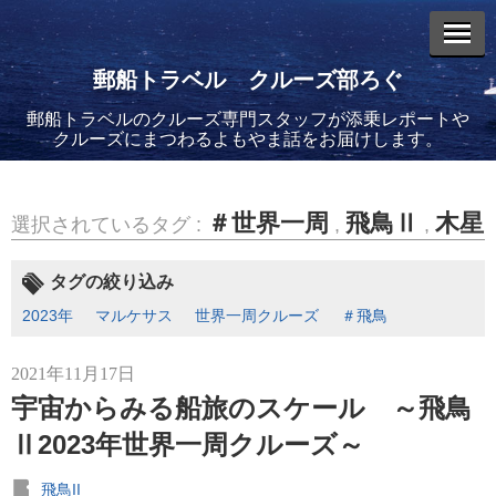
郵船トラベル クルーズ部ろぐ
郵船トラベルのクルーズ専門スタッフが添乗レポートや
エントリーリスト
クルーズにまつわるよもやま話をお届けします。
＃世界一周
飛鳥Ⅱ
木星
選択されているタグ :
,
,
2026年08月06日
タグの絞り込み
バイキング・エデンに乗船してきました！(2)
2023年
マルケサス
世界一周クルーズ
＃飛鳥
2021年11月17日
宇宙からみる船旅のスケール ～飛鳥
Ⅱ2023年世界一周クルーズ～
2026年08月05日
バイキング・エデンに乗船してきました！(1)
飛鳥II