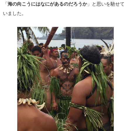
「
海の向こうにはなにがあるのだろうか
」と思いを馳せて
にっぽん丸
219
いました。
初夏の日本一周
23
コースご案内
7
ぱしふぃっく びいなす
128
ぱしふぃっくびいなすチャーター
16
プリンセス・クルーズ
110
現地情報
74
クリスタル・クルーズ
65
お知らせ
59