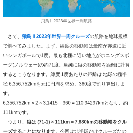
MITSUI OCEAN CRUISES
4
飛鳥Ⅱ2023年世界一周航路
シルバーシー・クルーズ
2
さて、
飛鳥Ⅱ2023年世界一周クルーズ
の航路を地球規模
リバークルーズ
で調べてみました。まず、緯度の移動幅は最南が赤道に近
2
いシンガポールで1度。最も北極に近い地点がホニングスボ
海の街を歩く
2
ーグ(ノルウェー)の約71度。単純に縦の移動幅を距離に計算
するとこうなります。緯度 1度あたりの距離は 地球の極半
ノルウェージャン・クルーズ
2
径 6,356.752kmを元に円周を求め、360度で割り算出しま
す。
コスタ・クルーズ
1
6,356.752km × 2 × 3.1415 ÷ 360 = 110.94297kmとなり、約
セレブリティ・クルーズ
1
111kmです。
つまり、
縦は (71-1) × 111km = 7,880kmの移動幅をクル
スーパースターヴァーゴ
1
ーズすることになります
。今回は北半球だけクルーズなの