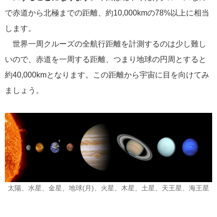
で赤道から北極までの距離、約10,000kmの78%以上に相当
ポール・ゴーギャン・クルーズ
1
します。
チャータークルーズ
世界一周クルーズの全航行距離を計測するのは少し難し
1
いので、赤道を一周する距離、つまり地球の円周とすると
寄港地での過ごし方
1
約40,000kmとなります。この距離から宇宙に目を向けてみ
ましょう。
シーボーン・クルーズ
1
ガンツウ
1
ニューイヤークルーズ
1
リンク集
太陽、水星、金星、地球(月)、火星、木星、土星、天王星、海王星
クルーズ TOP