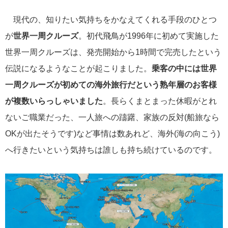
現代の、知りたい気持ちをかなえてくれる手段のひとつ
冒険クルーズ
6
が
世界一周クルーズ
。初代飛鳥が1996年に初めて実施した
世界一周クルーズは、発売開始から1時間で完売したという
還暦ピアニストのひとりごと
6
伝説になるようなことが起こりました。
乗客の中には世界
バイキング・クルーズ
6
一周クルーズが初めての海外旅行だという熟年層のお客様
が複数いらっしゃいました
。長らくまとまった休暇がとれ
ごんた君の遠吠え
5
ないご職業だった、一人旅への躊躇、家族の反対(船旅なら
OKが出たそうです)など事情は数あれど、海外(海の向こう)
ゴールデンウィーク
5
へ行きたいという気持ちは誰しも持ち続けているのです。
お土産
4
ホーランドアメリカ
4
説明会
4