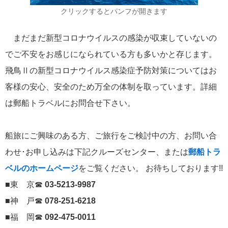
クリックするとパンフが開きます
まだまだ新型コロナウイルスの感染が収束していないの
でご不安をお感じになられている方も多いかと存じます。
飛鳥Ⅱの新型コロナウイルス感染症予防対策についてはお
客様の安心、安全のため万全の体制を取っています。詳細
は郵船トラベルにお問合せ下さい。
船旅にご興味のある方、ご旅行をご検討中の方、お問い合
わせ･お申し込みは下記クルーズセンター、または
郵船トラ
ベルのホームページ
をご覧ください。 お待ちしております!!
■東 京☎
03-5213-9987
■神 戸☎
078-251-6218
■福 岡☎
092-475-0011