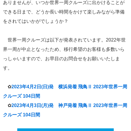
Instagram
ありませんが、いつか世界一周クルーズに出かけることが
LINE
できる日まで、どうか長い時間をかけて楽しみながら準備
メールマガジン
をされてはいかがでしょうか？
タグ
世界一周クルーズは以下が発表されています。2022年世
にっぽん丸
飛鳥II
2022年
ぱしふぃっく びいなす
添乗レポ
ート
飛鳥Ⅱ
世界一周クルーズ
2021年
クイーン・エリザベス
界一周が中止となったため、移行希望のお客様も多数いら
2018年世界一周クルーズ
ぱしふぃっく
世界一周
横浜発着
びいな
っしゃいますので、お早目のお問合せをお願いいたしま
2023年
マジェスティック・プリンセス
大さん橋
ねずみ君
クリスタルクル
ーズ
アジアグランドクルーズ
ぱしふぃっくびいなす
花火
小笠原
耳より
＃飛鳥
す。
MITSUI OCEAN CRUISES
瀬戸内海
MITSUI OCEAN FUJI
夏祭り
ダイヤモンド
プリンセス
✿
2023年4月2日(日)発 横浜発着 飛鳥Ⅱ 2023年世界一周
クルーズ 104日間
✿
2023年4月3日(月)発 神戸発着 飛鳥Ⅱ 2023年世界一周
クルーズ 104日間