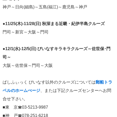
おすすめ情報
53
神戸～日向(細島)～五島(福江)～鹿児島～神戸
飛鳥Ⅲ
45
●11/25(木)-11/28(日) 秋深まる近畿・紀伊半島クルーズ
キュナード
門司～新宮～大阪～門司
41
添乗レポート
40
●12/1(水)-12/5(日) びいなすキラキラクルーズ～佐世保･門
司～
日本のいいとこ
33
大阪～佐世保～門司～大阪
ロイヤル・カリビアン・クルーズ
30
ぱしふぃっく びいなす以外のクルーズについては
郵船トラ
海外クルーズプランナーのつぶやき
25
ベルのホームぺージ
、または下記クルーズセンターへお問
合せ下さい。
横浜通信
23
■東 京☎03-5213-9987
■神 戸☎078-251-6218