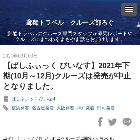
郵船トラベル クルーズ部ろぐ
郵船トラベルのクルーズ専門スタッフが添乗レポートや
エントリーリスト
クルーズにまつわるよもやま話をお届けします。
2021年09月03日
【ぱしふぃっく びいなす】2021年下
期(10月～12月)クルーズは発売が中止
2026年08月06日
となりました。
バイキング・エデンに乗船してきました！(2)
ぱしふぃっく びいなす
横浜発着
名古屋発着
大阪発着
神戸発着
門司発着
2026年08月05日
バイキング・エデンに乗船してきました！(1)
#ぱしふぃっくびいなす #クルーズ #郵船トラベル