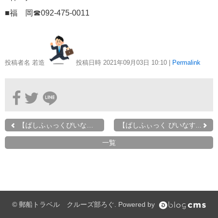
港の風景
19
■福 岡☎092-475-0011
MITSUI OCEAN FUJI
15
クルーズ関連番組
13
投稿者名 若造
投稿日時 2021年09月03日
10:10
|
Permalink
神戸通信
10
名古屋通信
9
【ぱしふぃっくびいなす】...
【ぱしふぃっく びいなす...
ニュースリリース
8
一覧
ふじ丸
6
ディズニークルーズ
6
© 郵船トラベル クルーズ部ろぐ. Powered by
オーシャニア・クルーズ
6