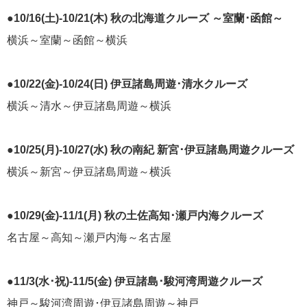
飛鳥II 小山薫堂×飛鳥II～洋上の大人の文化祭～本日発売です
●10/16(土)-10/21(木) 秋の北海道クルーズ ～室蘭･函館～
横浜～室蘭～函館～横浜
●10/22(金)-10/24(日) 伊豆諸島周遊･清水クルーズ
横浜～清水～伊豆諸島周遊～横浜
2026年01月30日
飛鳥II シンガポール寄港中です！
●10/25(月)-10/27(水) 秋の南紀 新宮･伊豆諸島周遊クルーズ
横浜～新宮～伊豆諸島周遊～横浜
カテゴリーリスト
ねずみ君のつぶやき♪
416
●10/29(金)-11/1(月) 秋の土佐高知･瀬戸内海クルーズ
名古屋～高知～瀬戸内海～名古屋
飛鳥II
385
世界一周クルーズ
9
●11/3(水･祝)-11/5(金) 伊豆諸島･駿河湾周遊クルーズ
飛鳥II 2018年世界一周クルーズ
1
神戸～駿河湾周遊･伊豆諸島周遊～神戸