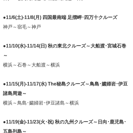
にっぽん丸
219
●11/6(土)-11/8(月) 四国最南端 足摺岬･四万十クルーズ
初夏の日本一周
23
神戸～宿毛～神戸
コースご案内
7
ぱしふぃっく びいなす
128
●11/10(水)-11/14(日) 秋の東北クルーズ～大船渡･宮城石巻
～
ぱしふぃっくびいなすチャーター
16
横浜～石巻～大船渡～横浜
プリンセス・クルーズ
110
●11/15(月)-11/17(水) The秘島クルーズ～鳥島･孀婦岩･伊豆
現地情報
74
諸島周遊～
横浜～鳥島･孀婦岩･伊豆諸島～横浜
クリスタル・クルーズ
65
お知らせ
59
●11/19(金)-11/23(火･祝) 秋の九州クルーズ～日向･鹿児島･
五島列島～