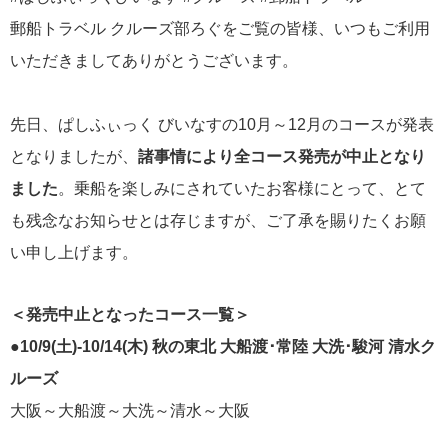
郵船トラベル クルーズ部ろぐをご覧の皆様、いつもご利用
いただきましてありがとうございます。
先日、ぱしふぃっく びいなすの10月～12月のコースが発表
2026年02月19日
飛鳥II アジアグランドクルーズおかえりなさい！
となりましたが、
諸事情により全コース発売が中止となり
ました
。乗船を楽しみにされていたお客様にとって、とて
も残念なお知らせとは存じますが、ご了承を賜りたくお願
い申し上げます。
2026年02月16日
飛鳥II 2027年オセアニアグランドクルーズ発表！
＜発売中止となったコース一覧＞
●10/9(土)-10/14(木) 秋の東北 大船渡･常陸 大洗･駿河 清水ク
ルーズ
大阪～大船渡～大洗～清水～大阪
2026年02月04日