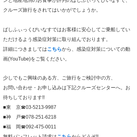
ンと地産地消のお食事が評判のぱしふぃっくびいなすで、
クルーズ旅行をされてはいかがでしょうか。
ぱしふぃっくびいなすではお客様に安心してご乗船してい
ただけるよう感染症対策に取り組んでおります。
詳細につきましては
こちら
から、感染症対策についての動
画(YouTube)をご覧ください。
少しでもご興味のある方、ご旅行をご検討中の方、
お問い合わせ・お申し込みは下記クルーズセンターへ。お
待ちしております!!
■東 京☎03-5213-9987
■神 戸☎078-251-6218
■福 岡☎092-475-0011
無料パンフレット請求は
こちら
からどうぞ!!