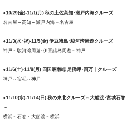
にっぽん丸
219
●10/29(金)-11/1(月) 秋の土佐高知･瀬戸内海クルーズ
初夏の日本一周
名古屋～高知～瀬戸内海～名古屋
23
コースご案内
7
●11/3(水･祝)-11/5(金) 伊豆諸島･駿河湾周遊クルーズ
ぱしふぃっく びいなす
128
神戸～駿河湾周遊･伊豆諸島周遊～神戸
ぱしふぃっくびいなすチャーター
16
●11/6(土)-11/8(月) 四国最南端 足摺岬･四万十クルーズ
プリンセス・クルーズ
110
神戸～宿毛～神戸
現地情報
74
●11/10(水)-11/14(日) 秋の東北クルーズ～大船渡･宮城石巻
クリスタル・クルーズ
65
～
横浜～石巻～大船渡～横浜
お知らせ
59