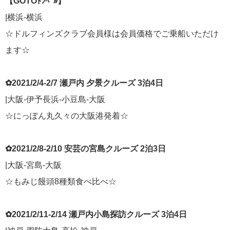
【GOTOﾄﾗﾍﾞﾙ】
|横浜-横浜
☆ドルフィンズクラブ会員様は会員価格でご乗船いただけ
ます☆
✿2021/2/4-2/7 瀬戸内 夕景クルーズ 3泊4日
|大阪-伊予長浜-小豆島-大阪
☆にっぽん丸久々の大阪港発着☆
✿2021/2/8-2/10 安芸の宮島クルーズ 2泊3日
|大阪-宮島-大阪
☆もみじ饅頭8種類食べ比べ☆
✿2021/2/11-2/14 瀬戸内小島探訪クルーズ 3泊4日