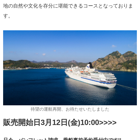
地の自然や文化を存分に堪能できるコースとなっておりま
MITSUI OCEAN CRUISES
4
す。
シルバーシー・クルーズ
2
リバークルーズ
2
海の街を歩く
2
ノルウェージャン・クルーズ
2
コスタ・クルーズ
1
待望の運航再開、お待たせいたしました
セレブリティ・クルーズ
1
販売開始日3月12日(金)10:00>>>>
スーパースターヴァーゴ
1