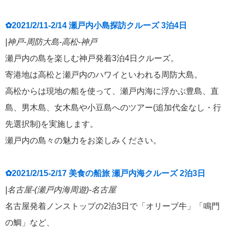
✿2021/2/11-2/14 瀬戸内小島探訪クルーズ 3泊4日
|神戸-周防大島-高松-神戸
瀬戸内の島を楽しむ神戸発着3泊4日クルーズ。
寄港地は高松と瀬戸内のハワイといわれる周防大島。
高松からは現地の船を使って、瀬戸内海に浮かぶ豊島、直
島、男木島、女木島や小豆島へのツアー(追加代金なし・行
先選択制)を実施します。
瀬戸内の島々の魅力をお楽しみください。
✿2021/2/15-2/17 美食の船旅 瀬戸内海クルーズ 2泊3日
|名古屋-(瀬戸内海周遊)-名古屋
名古屋発着ノンストップの2泊3日で「オリーブ牛」「鳴門
の鯛」など、