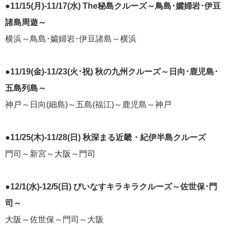
●11/15(月)-11/17(水) The秘島クルーズ～鳥島･孀婦岩･伊豆
おすすめ情報
53
諸島周遊～
飛鳥Ⅲ
45
横浜～鳥島･孀婦岩･伊豆諸島～横浜
キュナード
41
●11/19(金)-11/23(火･祝) 秋の九州クルーズ～日向･鹿児島･
五島列島～
添乗レポート
40
神戸～日向(細島)～五島(福江)～鹿児島～神戸
日本のいいとこ
33
●11/25(木)-11/28(日) 秋深まる近畿・紀伊半島クルーズ
ロイヤル・カリビアン・クルーズ
30
門司～新宮～大阪～門司
海外クルーズプランナーのつぶやき
25
●12/1(水)-12/5(日) びいなすキラキラクルーズ～佐世保･門
司～
横浜通信
23
大阪～佐世保～門司～大阪