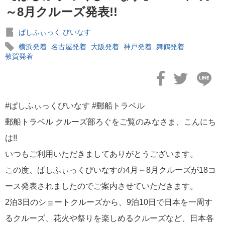
～8月クルーズ発表!!
冒険クルーズ
6
ぱしふぃっく びいなす
横浜発着
名古屋発着
大阪発着
神戸発着
舞鶴発着
還暦ピアニストのひとりごと
6
敦賀発着
バイキング・クルーズ
6
#ぱしふぃっくびいなす #郵船トラベル
ごんた君の遠吠え
5
郵船トラベル クルーズ部ろぐをご覧のみなさま、こんにち
ゴールデンウィーク
5
は!!
いつもご利用いただきましてありがとうございます。
お土産
4
この度、ぱしふぃっくびいなすの4月～8月クルーズが18コ
ース発表されましたのでご案内させていただきます。
ホーランドアメリカ
4
2泊3日のショートクルーズから、9泊10日で日本を一周す
るクルーズ、花火や祭りを楽しめるクルーズなど、日本各
説明会
4