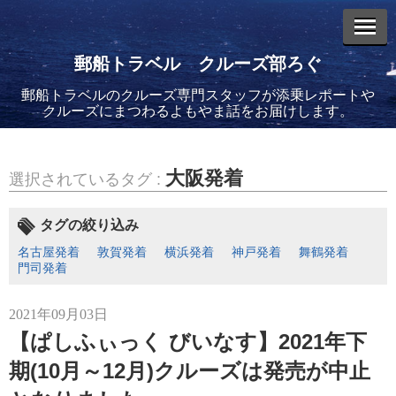
郵船トラベル クルーズ部ろぐ
郵船トラベルのクルーズ専門スタッフが添乗レポートや
エントリーリスト
クルーズにまつわるよもやま話をお届けします。
大阪発着
選択されているタグ :
2026年08月06日
タグの絞り込み
バイキング・エデンに乗船してきました！(2)
名古屋発着
敦賀発着
横浜発着
神戸発着
舞鶴発着
門司発着
2021年09月03日
【ぱしふぃっく びいなす】2021年下
期(10月～12月)クルーズは発売が中止
2026年08月05日
バイキング・エデンに乗船してきました！(1)