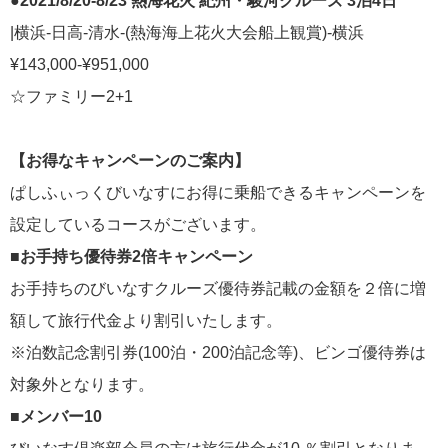
●2021/8/20-8/23 熱海花火 紀州・駿河クルーズ 3泊4日
|横浜-日高-清水-(熱海海上花火大会船上観賞)-横浜
¥143,000-¥951,000
☆ファミリー2+1
【お得なキャンペーンのご案内】
ぱしふぃっくびいなすにお得に乗船できるキャンペーンを
設定しているコースがございます。
■お手持ち優待券2倍キャンペーン
お手持ちのびいなすクルーズ優待券記載の金額を２倍に増
額して旅行代金より割引いたします。
※泊数記念割引券(100泊・200泊記念等)、ビンゴ優待券は
対象外となります。
■メンバー10