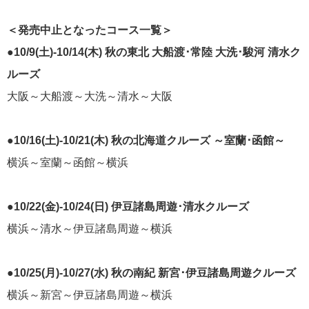
飛鳥II 小山薫堂×飛鳥II～洋上の大人の文化祭～本日発売です
＜発売中止となったコース一覧＞
●10/9(土)-10/14(木) 秋の東北 大船渡･常陸 大洗･駿河 清水ク
ルーズ
大阪～大船渡～大洗～清水～大阪
2026年01月30日
飛鳥II シンガポール寄港中です！
●10/16(土)-10/21(木) 秋の北海道クルーズ ～室蘭･函館～
横浜～室蘭～函館～横浜
カテゴリーリスト
●10/22(金)-10/24(日) 伊豆諸島周遊･清水クルーズ
ねずみ君のつぶやき♪
416
横浜～清水～伊豆諸島周遊～横浜
飛鳥II
385
●10/25(月)-10/27(水) 秋の南紀 新宮･伊豆諸島周遊クルーズ
世界一周クルーズ
9
横浜～新宮～伊豆諸島周遊～横浜
飛鳥II 2018年世界一周クルーズ
1