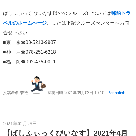
港の風景
19
ぱしふぃっく びいなす以外のクルーズについては
郵船トラ
MITSUI OCEAN FUJI
15
ベルのホームぺージ
、または下記クルーズセンターへお問
合せ下さい。
クルーズ関連番組
13
■東 京☎03-5213-9987
神戸通信
10
■神 戸☎078-251-6218
■福 岡☎092-475-0011
名古屋通信
9
ニュースリリース
8
投稿者名 若造
投稿日時 2021年09月03日
10:10
|
Permalink
ふじ丸
6
ディズニークルーズ
6
2021年02月25日
【ぱしふぃっくびいなす】2021年4月
オーシャニア・クルーズ
6