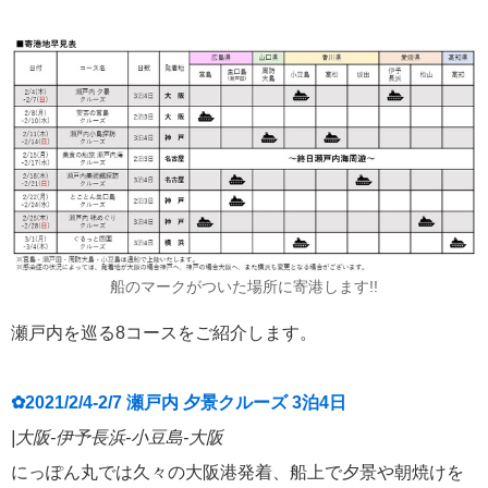
船のマークがついた場所に寄港します!!
瀬戸内を巡る8コースをご紹介します。
✿2021/2/4-2/7 瀬戸内 夕景クルーズ 3泊4日
|大阪-伊予長浜-小豆島-大阪
にっぽん丸では久々の大阪港発着、船上で夕景や朝焼けを