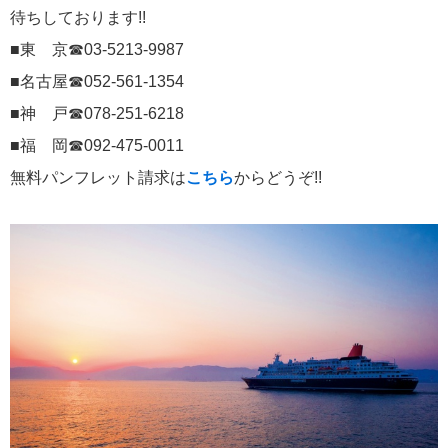
待ちしております!!
■東 京☎03-5213-9987
■名古屋☎052-561-1354
■神 戸☎078-251-6218
■福 岡☎092-475-0011
無料パンフレット請求は
こちら
からどうぞ!!