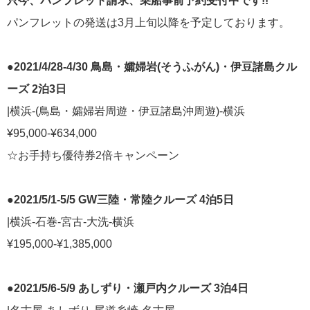
只今、パンフレット請求、乗船事前予約受付中です!!
パンフレットの発送は3月上旬以降を予定しております。
ポール・ゴーギャン・クルーズ
1
チャータークルーズ
1
●2021/4/28-4/30 鳥島・孀婦岩(そうふがん)・伊豆諸島クル
ーズ 2泊3日
寄港地での過ごし方
1
|横浜-(鳥島・孀婦岩周遊・伊豆諸島沖周遊)-横浜
¥95,000-¥634,000
シーボーン・クルーズ
1
☆お手持ち優待券2倍キャンペーン
ガンツウ
1
●2021/5/1-5/5 GW三陸・常陸クルーズ 4泊5日
ニューイヤークルーズ
1
|横浜-石巻-宮古-大洗-横浜
¥195,000-¥1,385,000
リンク集
●2021/5/6-5/9 あしずり・瀬戸内クルーズ 3泊4日
クルーズ TOP