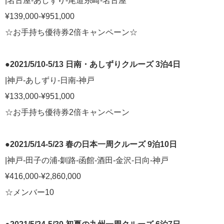
|名古屋-あしずり-尾道糸崎-名古屋
クルーズ説明会
¥139,000-¥951,000
ディズニー・クルーズへの旅 TOP
[ブログ] ディズニークルーズへの旅 Magical Blog
☆お手持ち優待券2倍キャンペーン☆
クルーズ乗船記
音楽・美術の旅 TOP
●2021/5/10-5/13 日南・あしずりクルーズ 3泊4日
[ブログ] 一期一会 ～ 音楽・美術の旅スタッフブログ
|神戸-あしずり-日南-神戸
[ブログ] 感動への旅スタッフブログ
¥133,000-¥951,000
海外出張/法人サービス
☆お手持ち優待券2倍キャンペーン
海外出張関連情報
郵船トラベル TOP
郵船トラベルUSA（ニューヨーク）
●2021/5/14-5/23 春の日本一周クルーズ 9泊10日
郵船トラベル 香港
|神戸-田子の浦-釧路-函館-酒田-金沢-日向-神戸
郵船トラベル シンガポール
¥416,000-¥2,860,000
三菱グループポータルサイト
☆メンバー10
Facebook
Twitter