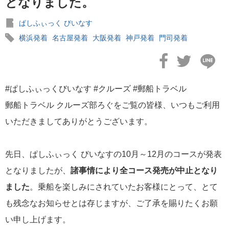
となりました。
ぱしふぃっく びいなす
横浜発着
名古屋発着
大阪発着
神戸発着
門司発着
2026年02月19日
飛鳥II アジアグランドクルーズおかえりなさい！
#ぱしふぃっくびいなす #クルーズ #郵船トラベル
郵船トラベル クルーズ部ろぐをご覧の皆様、いつもご利用
いただきましてありがとうございます。
2026年02月16日
先日、ぱしふぃっく びいなすの10月～12月のコースが発表
飛鳥II 2027年オセアニアグランドクルーズ発表！
となりましたが、
諸事情により全コース発売が中止となり
ました
。乗船を楽しみにされていたお客様にとって、とて
も残念なお知らせとは存じますが、ご了承を賜りたくお願
い申し上げます。
2026年02月04日