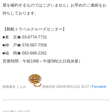
屋を確約するものではございません）お早めのご連絡をお
にっぽん丸
219
待ちしております。
初夏の日本一周
23
コースご案内
7
【郵船トラベルクルーズセンター】
■東 京☎ 03-6774-7731
ぱしふぃっく びいなす
128
■神 戸☎ 078-587-7556
ぱしふぃっくびいなすチャーター
16
■福 岡☎ 092-688-2261
プリンセス・クルーズ
110
営業時間：午前10時～午後5時(土日祝休業）
現地情報
74
投稿者名 とらお
投稿日時 2024年06月11日
10:27
|
Permalink
クリスタル・クルーズ
65
お知らせ
59