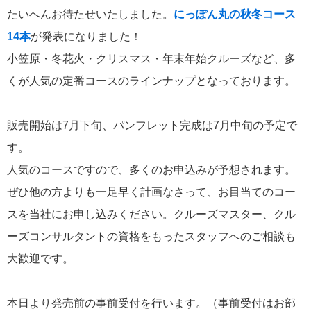
飛鳥II 小山薫堂×飛鳥II～洋上の大人の文化祭～本日発売です
たいへんお待たせいたしました。
にっぽん丸の秋冬コース
14本
が発表になりました！
小笠原・冬花火・クリスマス・年末年始クルーズなど、多
くが人気の定番コースのラインナップとなっております。
2026年01月30日
飛鳥II シンガポール寄港中です！
販売開始は7月下旬、パンフレット完成は7月中旬の予定で
す。
人気のコースですので、多くのお申込みが予想されます。
カテゴリーリスト
ぜひ他の方よりも一足早く計画なさって、お目当てのコー
ねずみ君のつぶやき♪
416
スを当社にお申し込みください。クルーズマスター、クル
ーズコンサルタントの資格をもったスタッフへのご相談も
飛鳥II
385
大歓迎です。
世界一周クルーズ
9
飛鳥II 2018年世界一周クルーズ
本日より発売前の事前受付を行います。（事前受付はお部
1