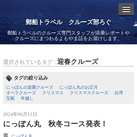
郵船トラベル クルーズ部ろぐ
郵船トラベルのクルーズ専門スタッフが添乗レポートや
エントリーリスト
クルーズにまつわるよもやま話をお届けします。
迎春クルーズ
選択されているタグ :
2026年08月06日
タグの絞り込み
バイキング・エデンに乗船してきました！(2)
にっぽんの楽園クルーズ
にっぽん丸のお正月
オペラクルーズ
クリスマス
クリスマスクルーズ
台湾
宝船
年越し
2024年06月11日
にっぽん丸 秋冬コース発表！
2026年08月05日
バイキング・エデンに乗船してきました！(1)
にっぽん丸