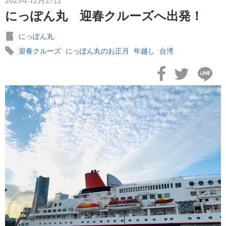
2023年12月27日
おすすめ情報
53
にっぽん丸 迎春クルーズへ出発！
飛鳥Ⅲ
45
にっぽん丸
迎春クルーズ
にっぽん丸のお正月
年越し
台湾
キュナード
41
添乗レポート
40
日本のいいとこ
33
ロイヤル・カリビアン・クルーズ
30
海外クルーズプランナーのつぶやき
25
横浜通信
23