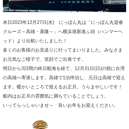
港の風景
19
MITSUI OCEAN FUJI
15
本日2023年12月27日(水) にっぽん丸は「にっぽん丸迎春
クルーズ～高雄・基隆～」へ横浜港新港ふ頭（ハンマーヘ
クルーズ関連番組
13
ッド）より出航いたしました！
神戸通信
10
多くのお客様のお見送りに行ってまいりました。みなさま
お元気なご様子で、笑顔でご出発です。
名古屋通信
9
明日から3日間の終日航海を経て、12月31日(日)の朝に台湾
の高雄へ寄港します。高雄で1泊停泊し、元日は高雄で迎え
ニュースリリース
8
ます。暖かいところで迎えるお正月。うらまやしいです！
船内はお正月の雰囲気に満ちていることでしょう。
ふじ丸
6
いってらっしゃいませ～ 良いお年をお迎えください。
ディズニークルーズ
6
オーシャニア・クルーズ
6